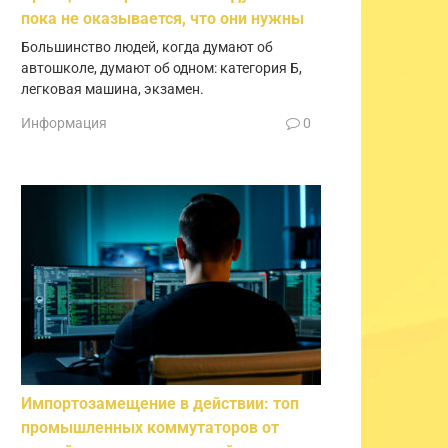
пока не оказывается, что они нужны
Большинство людей, когда думают об
автошколе, думают об одном: категория Б,
легковая машина, экзамен.
Информация
0
Импортозамещение в действии: топ
промышленных коммутаторов от