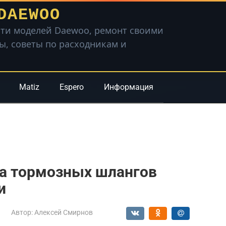
DAEWOO
ти моделей Daewoo, ремонт своими
вы, советы по расходникам и
Matiz
Espero
Информация
ка тормозных шлангов
и
Автор:
Алексей Смирнов