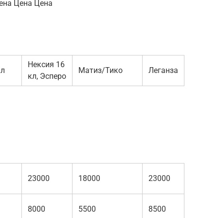
Цена Цена Цена
Нексия 16
кл
Матиз/Тико
Леганза
кл, Эсперо
23000
18000
23000
8000
5500
8500