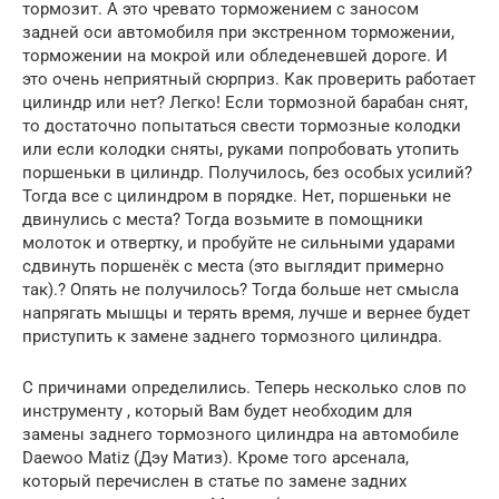
тормозит. А это чревато торможением с заносом
задней оси автомобиля при экстренном торможении,
торможении на мокрой или обледеневшей дороге. И
это очень неприятный сюрприз. Как проверить работает
цилиндр или нет? Легко! Если тормозной барабан снят,
то достаточно попытаться свести тормозные колодки
или если колодки сняты, руками попробовать утопить
поршеньки в цилиндр. Получилось, без особых усилий?
Тогда все с цилиндром в порядке. Нет, поршеньки не
двинулись с места? Тогда возьмите в помощники
молоток и отвертку, и пробуйте не сильными ударами
сдвинуть поршенёк с места (это выглядит примерно
так).? Опять не получилось? Тогда больше нет смысла
напрягать мышцы и терять время, лучше и вернее будет
приступить к замене заднего тормозного цилиндра.
С причинами определились. Теперь несколько слов по
инструменту , который Вам будет необходим для
замены заднего тормозного цилиндра на автомобиле
Daewoo Matiz (Дэу Матиз). Кроме того арсенала,
который перечислен в статье по замене задних