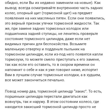
обидно, если Вы их недавно заменили на новые). Как
вывод: всегда осматривайте внутреннюю часть задних
колес, опорный щит (тормозной щит) на предмет
появления на них масляных пятен. Если они появились,
это верный признак утечки тормозной жидкости. Так
же, при замене задних тормозных колодок или
подшипника задней ступицы, не ленитесь проверьте
состояние тормозного цилиндра, даже если нет
видимых причин для беспокойства. Возьмите
маленькую отвертку и подденьте пыльник на
тормозном цилиндре, если из-под него появятся капли
тормозухи, то можете смело приступать к его замене,
так как если его оставить, то в скором времени он
напомнит о себе и как я уже говорил ниже, испортит
Вам в лучшем случае тормозные колодки, а в худшем,
все может закончиться печально.
Повод номер два, тормозной цилиндр “закис”. То есть,
поршеньки цилиндра перестали двигаться как
вовнутрь, так и наружу. В этом состоянии колесо, где
находится закисший тормозной цилиндр просто не