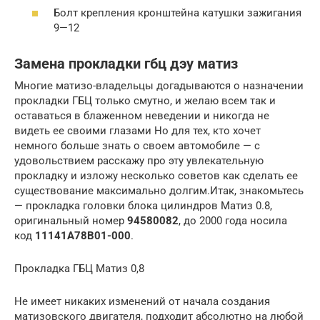
Болт крепления кронштейна катушки зажигания
9—12
Замена прокладки гбц дэу матиз
Многие матизо-владельцы догадываются о назначении
прокладки ГБЦ только смутно, и желаю всем так и
оставаться в блаженном неведении и никогда не
видеть ее своими глазами Но для тех, кто хочет
немного больше знать о своем автомобиле — с
удовольствием расскажу про эту увлекательную
прокладку и изложу несколько советов как сделать ее
существование максимально долгим.Итак, знакомьтесь
— прокладка головки блока цилиндров Матиз 0.8,
оригинальный номер
94580082
, до 2000 года носила
код
11141A78B01-000
.
Прокладка ГБЦ Матиз 0,8
Не имеет никаких изменений от начала создания
матизовского двигателя, подходит абсолютно на любой