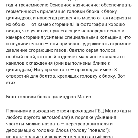
год и трансмиссию.Основное назначение: обеспечивать
герметичность прилегания головки блока к блоку
цилиндров, и навсегда разделять масло от антифриза и
их обоих — от камер сгорания.На фотографии хорошо
видно, что участки, прилегающие непосредственно к
камере сгорания усилены специальными кольцами, что
и неудивительно — они призваны удерживать огромное
давление сгорающих газов. Светло серая полоса —
особый слой, который отделяет масляные каналы от
каналов охлаждения (они выполнены ближе к
цилиндрам).Ни у кроме того — прокладка имеет 8
отверстий для болтов, крепящих головку к блоку. Вот
этих:
Болт головки блока цилиндров Матиз
Причинами выхода из строя прокладки ГБЦ Матиз (да и
любого другого автомобиля) в порядке убывания
частоты можно назвать:— перегрев двигателя и
деформацию головки блока (голову “повело”);—
использование низкокачественного антифриза,