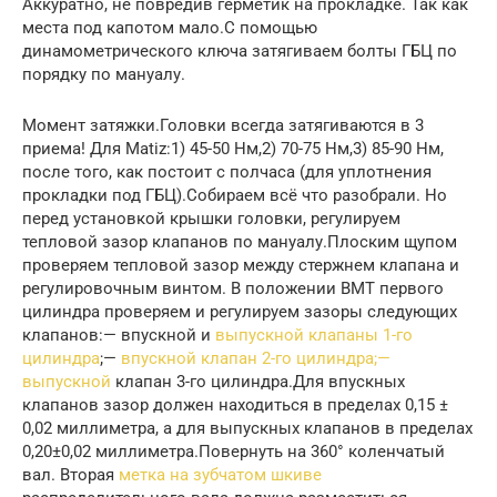
Аккуратно, не повредив герметик на прокладке. Так как
места под капотом мало.С помощью
динамометрического ключа затягиваем болты ГБЦ по
порядку по мануалу.
Момент затяжки.Головки всегда затягиваются в 3
приема! Для Matiz:1) 45-50 Нм,2) 70-75 Нм,3) 85-90 Нм,
после того, как постоит с полчаса (для уплотнения
прокладки под ГБЦ).Собираем всё что разобрали. Но
перед установкой крышки головки, регулируем
тепловой зазор клапанов по мануалу.Плоским щупом
проверяем тепловой зазор между стержнем клапана и
регулировочным винтом. В положении ВМТ первого
цилиндра проверяем и регулируем зазоры следующих
клапанов:— впускной и
выпускной клапаны 1-го
цилиндра
;—
впускной клапан 2-го цилиндра;—
выпускной
клапан 3-го цилиндра.Для впускных
клапанов зазор должен находиться в пределах 0,15 ±
0,02 миллиметра, а для выпускных клапанов в пределах
0,20±0,02 миллиметра.Повернуть на 360° коленчатый
вал. Вторая
метка на зубчатом шкиве