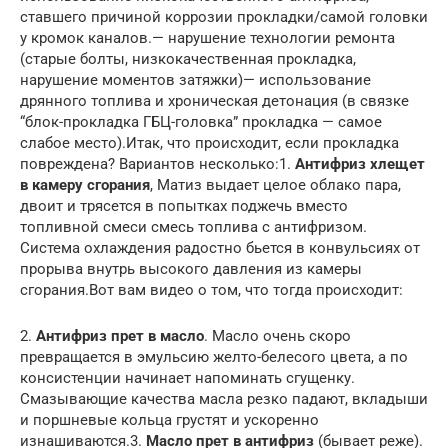
ставшего причиной коррозии прокладки/самой головки
у кромок каналов.— нарушение технологии ремонта
(старые болты, низкокачественная прокладка,
нарушение моментов затяжки)— использование
дрянного топлива и хроническая детонация (в связке
“блок-прокладка ГБЦ-головка” прокладка — самое
слабое место).Итак, что происходит, если прокладка
повреждена? Вариантов несколько:1.
Антифриз хлещет
в камеру сгорания
, Матиз выдает целое облако пара,
двоит и трясется в попытках поджечь вместо
топливной смеси смесь топлива с антифризом.
Система охлаждения радостно бьется в конвульсиях от
прорыва внутрь высокого давления из камеры
сгорания.Вот вам видео о том, что тогда происходит:
2.
Антифриз прет в масло
. Масло очень скоро
превращается в эмульсию желто-белесого цвета, а по
консистенции начинает напоминать сгущенку.
Смазывающие качества масла резко падают, вкладыши
и поршневые кольца грустят и ускоренно
изнашиваются.3.
Масло прет в антифриз
(бывает реже).