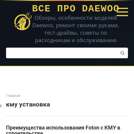
Перейти
ВСЕ ПРО DAEWOO
к
контенту
Обзоры, особенности моделей
Daewoo, ремонт своими руками,
тест-драйвы, советы по
расходникам и обслуживанию
Поиск:
Главная
кму установка
Преимущества использования Foton с КМУ в
строительстве