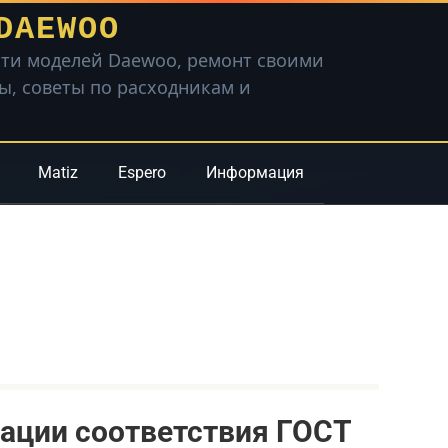
DAEWOO
ти моделей Daewoo, ремонт своими
вы, советы по расходникам и
Matiz
Espero
Информация
ации соответствия ГОСТ