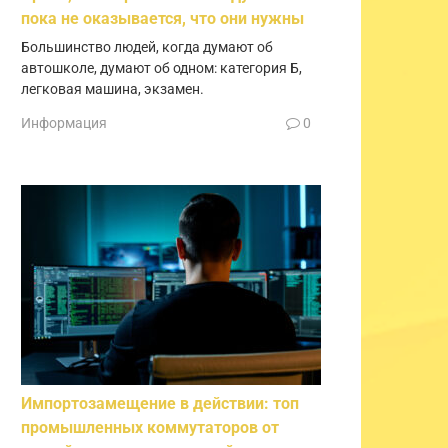
пока не оказывается, что они нужны
Большинство людей, когда думают об
автошколе, думают об одном: категория Б,
легковая машина, экзамен.
Информация
0
Импортозамещение в действии: топ
промышленных коммутаторов от