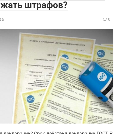
бежать штрафов?
ва
0
я декларации? Срок действия декларации ГОСТ Р