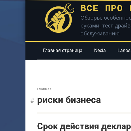
Перейти
ВСЕ ПРО 
к
Обзоры, особеннос
контенту
руками, тест-драй
обслуживанию
Главная страница
Nexia
Lanos
Главная
риски бизнеса
Срок действия деклар