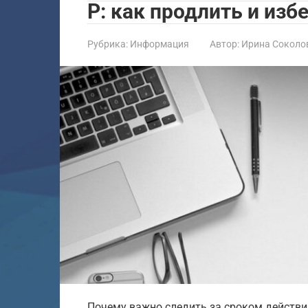
Р: как продлить и из
Рубрика:
Информация
Автор:
Ирина Соколо
Почему важно следить за сроком действи