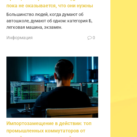
пока не оказывается, что они нужны
Большинство людей, когда думают об
автошколе, думают об одном: категория Б,
легковая машина, экзамен.
Информация
0
Импортозамещение в действии: топ
промышленных коммутаторов от