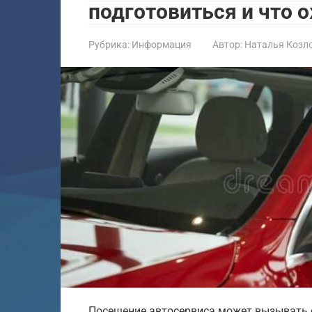
подготовиться и что 
Рубрика:
Информация
Автор:
Наталья Козл
Посещение автосервиса может вызывать 