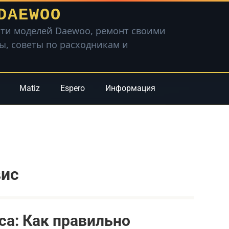
DAEWOO
ти моделей Daewoo, ремонт своими
вы, советы по расходникам и
Matiz
Espero
Информация
вис
а: Как правильно