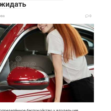
ожидать
ова
0
определённое беспокойство у владельцев