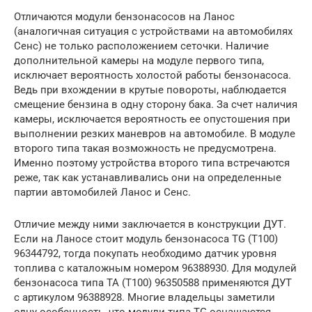
Отличаются модули бензонасосов на Ланос
(аналогичная ситуация с устройствами на автомобилях
Сенс) не только расположением сеточки. Наличие
дополнительной камеры на модуле первого типа,
исключает вероятность холостой работы бензонасоса.
Ведь при вхождении в крутые повороты, наблюдается
смещение бензина в одну сторону бака. За счет наличия
камеры, исключается вероятность ее опустошения при
выполнении резких маневров на автомобиле. В модуле
второго типа такая возможность не предусмотрена.
Именно поэтому устройства второго типа встречаются
реже, так как устанавливались они на определенные
партии автомобилей Ланос и Сенс.
Отличие между ними заключается в конструкции ДУТ.
Если на Ланосе стоит модуль бензонасоса TG (T100)
96344792, тогда покупать необходимо датчик уровня
топлива с каталожным номером 96388930. Для модулей
бензонасоса типа TA (T100) 96350588 применяются ДУТ
с артикулом 96388928. Многие владельцы заметили
одну особенность, что модули типа TG оснащаются