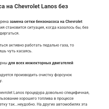
а на Chevrolet Lanos без
трена
замена сетки бензонасоса на Chevrolet
ия становится ситуация, когда казалось бы, без
дергаться.
ься активно работать педалью газа, то
ишь чуть касаясь.
ерны
для всех инжекторных двигателей
ендуется производить очистку форсунок
у.
hevrolet Lanos процедура довольно специфичная,
ьзование хорошего топлива в процессе
сетку так…неудобно. На других автомобилях эта