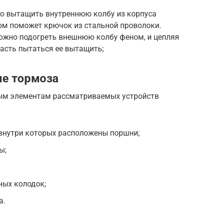
то вытащить внутреннюю колбу из корпуса
том поможет крючок из стальной проволоки.
можно подогреть внешнюю колбу феном, и цепляя
асть пытаться ее вытащить;
ые тормоза
ным элементам рассматриваемых устройств
 внутри которых расположены поршни;
ы;
ных колодок;
а.