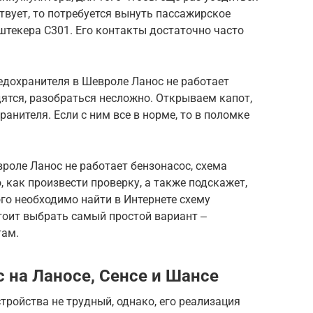
твует, то потребуется вынуть пассажирское
штекера С301. Его контакты достаточно часто
редохранителя в Шевроле Ланос не работает
дятся, разобраться несложно. Открываем капот,
анителя. Если с ним все в норме, то в поломке
евроле Ланос не работает бензонасос, схема
 как произвести проверку, а также подскажет,
ого необходимо найти в Интернете схему
тоит выбрать самый простой вариант ‒
там.
 на Ланосе, Сенсе и Шансе
ройства не трудный, однако, его реализация