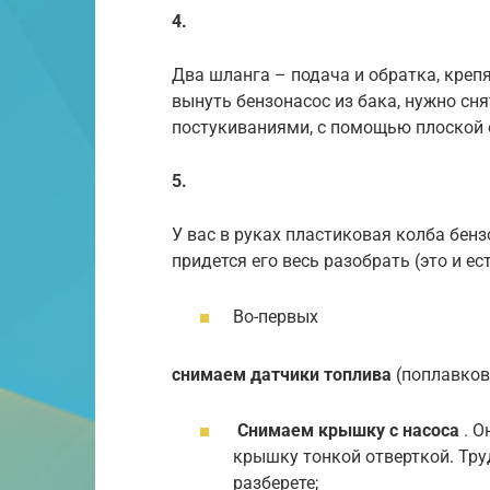
4.
Два шланга – подача и обратка, кре
вынуть бензонасос из бака, нужно сня
постукиваниями, с помощью плоской 
5.
У вас в руках пластиковая колба бенз
придется его весь разобрать (это и ес
Во-первых
снимаем датчики топлива
(поплавков
Снимаем крышку с насоса
. О
крышку тонкой отверткой. Труд
разберете;