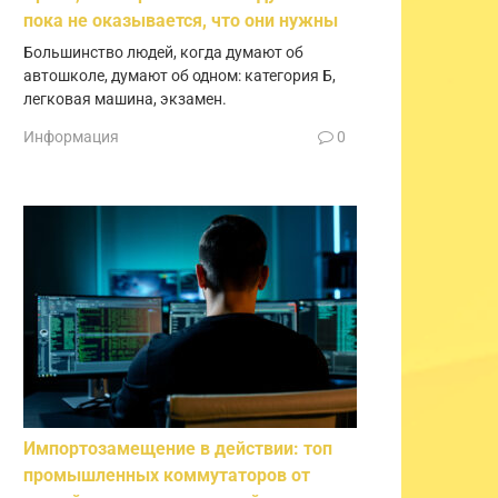
пока не оказывается, что они нужны
Большинство людей, когда думают об
автошколе, думают об одном: категория Б,
легковая машина, экзамен.
Информация
0
Импортозамещение в действии: топ
промышленных коммутаторов от