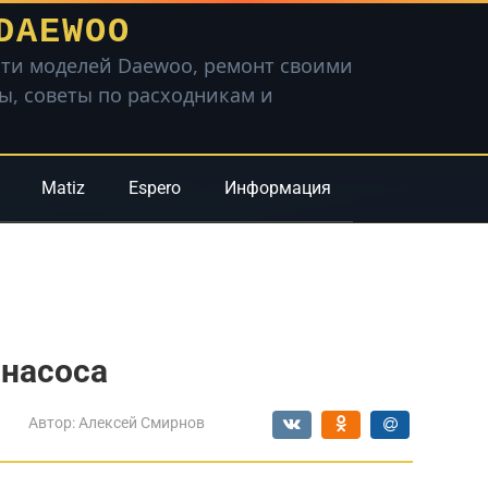
DAEWOO
ти моделей Daewoo, ремонт своими
вы, советы по расходникам и
Matiz
Espero
Информация
онасоса
Автор:
Алексей Смирнов