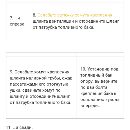
8.
Ослабьте затяжку хомута крепления
7. …и
шланга вентиляции и отсоедините шланг
справа.
от патрубка топливного бака.
10. Установив под
9. Ослабьте хомут крепления
топливный бак
шланга наливной трубы, сжав
опору, выверните
пассатижами его отогнутые
по два болта
ушки, сдвиньте хомут по
крепления бака к
шлангу и отсоедините шланг
основанию кузова
от патрубка топливного бака.
впереди…
11. …и сзади.