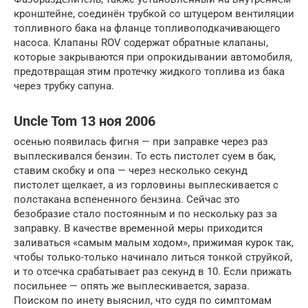
кронштейне, соединён трубкой со штуцером вентиляции
топливного бака на фланце топливоподкачивающего
насоса. Клапаны ROV содержат обратные клапаны,
которые закрываются при опрокидывании автомобиля,
предотвращая этим протечку жидкого топлива из бака
через трубку сапуна.
Uncle Tom 13 ноя 2006
осенью появилась фигня — при заправке через раз
выплескивался бензин. То есть пистолет суем в бак,
ставим скобку и опа — через несколько секунд
пистолет щелкает, а из горловины выплескивается с
полстакана вспененного бензина. Сейчас это
безобразие стало постоянным и по нескольку раз за
заправку. В качестве временной меры приходится
заливаться «самым малым ходом», прижимая курок так,
чтобы только-только начинало литься тонкой струйкой,
и то отсечка срабатывает раз секунд в 10. Если прижать
посильнее — опять же выплескивается, зараза.
Поиском по инету выяснил, что судя по симптомам