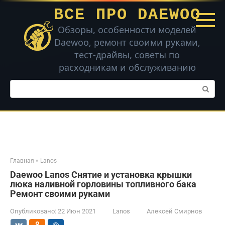
Перейти
ВСЕ ПРО DAEWOO
к
контенту
Обзоры, особенности моделей
Daewoo, ремонт своими руками,
тест-драйвы, советы по
расходникам и обслуживанию
Поиск:
Главная
»
Lanos
Daewoo Lanos Снятие и установка крышки
люка наливной горловины топливного бака
Ремонт своими руками
Опубликовано:
22 Июн 2021
Lanos
Алексей Смирнов