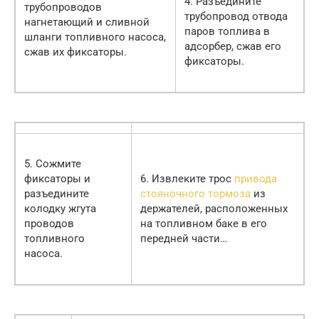
4. Разъедините
трубопроводов
трубопровод отвода
нагнетающий и сливной
паров топлива в
шланги топливного насоса,
адсорбер, сжав его
сжав их фиксаторы.
фиксаторы.
5. Сожмите
фиксаторы и
6. Извлеките трос
привода
разъедините
стояночного тормоза
из
колодку жгута
держателей, расположенных
проводов
на топливном баке в его
топливного
передней части…
насоса.