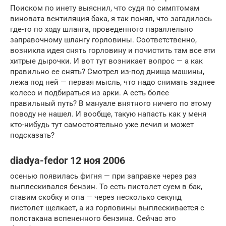
Поиском по инету выяснил, что судя по симптомам
виновата вентиляция бака, я так понял, что загадилось
где-то по ходу шланга, проведенного параллельно
заправочному шлангу горловины. Соответственно,
возникла идея снять горловину и почистить там все эти
хитрые дырочки. И вот тут возникает вопрос — а как
правильно ее снять? Смотрел из-под днища машины,
лежа под ней — первая мысль, что надо снимать заднее
колесо и подбираться из арки. А есть более
правильный путь? В мануале внятного ничего по этому
поводу не нашел. И вообще, такую напасть как у меня
кто-нибудь тут самостоятельно уже лечил и может
подсказать?
diadya-fedor 12 ноя 2006
осенью появилась фигня — при заправке через раз
выплескивался бензин. То есть пистолет суем в бак,
ставим скобку и опа — через несколько секунд
пистолет щелкает, а из горловины выплескивается с
полстакана вспененного бензина. Сейчас это