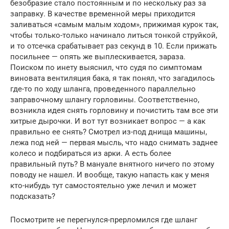
безобразие стало постоянным и по нескольку раз за
заправку. В качестве временной меры приходится
заливаться «самым малым ходом», прижимая курок так,
чтобы только-только начинало литься тонкой струйкой,
и то отсечка срабатывает раз секунд в 10. Если прижать
посильнее — опять же выплескивается, зараза.
Поиском по инету выяснил, что судя по симптомам
виновата вентиляция бака, я так понял, что загадилось
где-то по ходу шланга, проведенного параллельно
заправочному шлангу горловины. Соответственно,
возникла идея снять горловину и почистить там все эти
хитрые дырочки. И вот тут возникает вопрос — а как
правильно ее снять? Смотрел из-под днища машины,
лежа под ней — первая мысль, что надо снимать заднее
колесо и подбираться из арки. А есть более
правильный путь? В мануале внятного ничего по этому
поводу не нашел. И вообще, такую напасть как у меня
кто-нибудь тут самостоятельно уже лечил и может
подсказать?
Посмотрите не перегнулся-прерломился где шланг