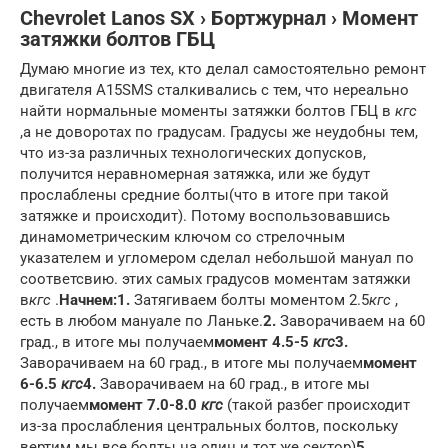
Chevrolet Lanos SX › Бортжурнал › Момент
затяжки болтов ГБЦ
Думаю многие из тех, кто делал самостоятельно ремонт
двигателя A15SMS сталкивались с тем, что нереально
найти нормальные моменты затяжки болтов ГБЦ в
кгс
,а не доворотах по градусам. Градусы же неудобны тем,
что из-за различных технологических допусков,
получится неравномерная затяжка, или же будут
прослаблены средние болты(что в итоге при такой
затяжке и происходит). Потому воспользовавшись
динамометрическим ключом со стрелочным
указателем и угломером сделал небольшой мануал по
соответсвию. этих самых градусов моментам затяжки
в
кгс
.
Начнем:
1.
Затягиваем болты моментом 2.5
кгс
,
есть в любом мануале по Ланьке.
2.
Заворачиваем на 60
град., в итоге мы получаем
момент 4.5-5
кгс
3.
Заворачиваем на 60 град., в итоге мы получаем
момент
6-6.5
кгс
4.
Заворачиваем на 60 град., в итоге мы
получаем
момент 7.0-8.0
кгс
(такой разбег происходит
из-за прослабления центральных болтов, поскольку
вертим мы все болты на один и тот же сектор)
5.