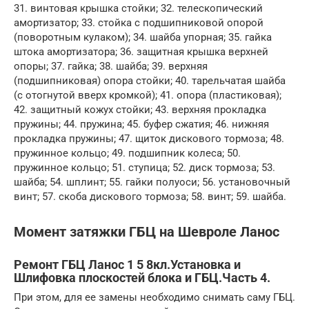
31. винтовая крышка стойки; 32. телескопический
амортизатор; 33. стойка с подшипниковой опорой
(поворотным кулаком); 34. шайба упорная; 35. гайка
штока амортизатора; 36. защитная крышка верхней
опоры; 37. гайка; 38. шайба; 39. верхняя
(подшипниковая) опора стойки; 40. тарельчатая шайба
(с отогнутой вверх кромкой); 41. опора (пластиковая);
42. защитный кожух стойки; 43. верхняя прокладка
пружины; 44. пружина; 45. буфер сжатия; 46. нижняя
прокладка пружины; 47. щиток дискового тормоза; 48.
пружинное кольцо; 49. подшипник колеса; 50.
пружинное кольцо; 51. ступица; 52. диск тормоза; 53.
шайба; 54. шплинт; 55. гайки полуоси; 56. установочный
винт; 57. скоба дискового тормоза; 58. винт; 59. шайба.
Момент затяжки ГБЦ на Шевроле Ланос
Ремонт ГБЦ Ланос 1 5 8кл.Установка и
Шлифовка плоскостей блока и ГБЦ.Часть 4.
При этом, для ее замены необходимо снимать саму ГБЦ.