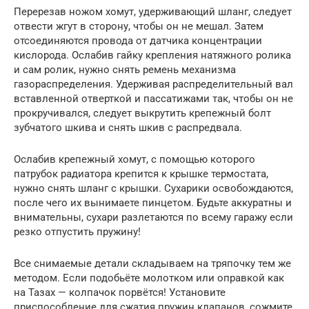
Перерезав ножом хомут, удерживающий шланг, следует
отвести жгут в сторону, чтобы он не мешал. Затем
отсоединяются провода от датчика концентрации
кислорода. Ослабив гайку крепления натяжного ролика
и сам ролик, нужно снять ремень механизма
газораспределения. Удерживая распределительный вал
вставленной отверткой и пассатижами так, чтобы он не
прокручивался, следует выкрутить крепежный болт
зубчатого шкива и снять шкив с распредвала.
Ослабив крепежный хомут, с помощью которого
патрубок радиатора крепится к крышке термостата,
нужно снять шланг с крышки. Сухарики освобождаются,
после чего их вынимаете пинцетом. Будьте аккуратны и
внимательны, сухари разлетаются по всему гаражу если
резко отпустить пружину!
Все снимаемые детали складываем на тряпочку тем же
методом. Если подобьёте молотком или оправкой как
на Тазах — колпачок порвётся! Установите
приспособление для сжатия пружин клапанов, сожмите