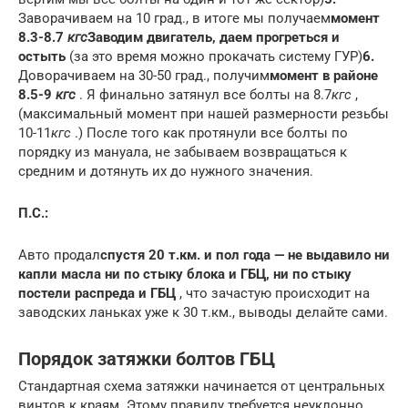
Заворачиваем на 10 град., в итоге мы получаем
момент
8.3-8.7
кгс
Заводим двигатель, даем прогреться и
остыть
(за это время можно прокачать систему ГУР)
6.
Доворачиваем на 30-50 град., получим
момент в районе
8.5-9
кгс
. Я финально затянул все болты на 8.7
кгс
,
(максимальный момент при нашей размерности резьбы
10-11
кгс
.) После того как протянули все болты по
порядку из мануала, не забываем возвращаться к
средним и дотянуть их до нужного значения.
П.С.:
Авто продал
спустя 20 т.км. и пол года — не выдавило ни
капли масла ни по стыку блока и ГБЦ, ни по стыку
постели распреда и ГБЦ
, что зачастую происходит на
заводских ланьках уже к 30 т.км., выводы делайте сами.
Порядок затяжки болтов ГБЦ
Стандартная схема затяжки начинается от центральных
винтов к краям. Этому правилу требуется неуклонно