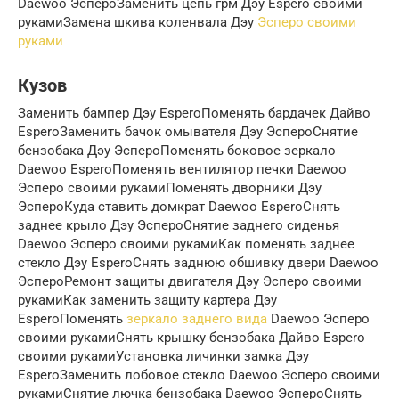
Daewoo ЭспероЗаменить цепь грм Дэу Espero своими
рукамиЗамена шкива коленвала Дэу
Эсперо своими
руками
Кузов
Заменить бампер Дэу EsperoПоменять бардачек Дайво
EsperoЗаменить бачок омывателя Дэу ЭспероСнятие
бензобака Дэу ЭспероПоменять боковое зеркало
Daewoo EsperoПоменять вентилятор печки Daewoo
Эсперо своими рукамиПоменять дворники Дэу
ЭспероКуда ставить домкрат Daewoo EsperoСнять
заднее крыло Дэу ЭспероСнятие заднего сиденья
Daewoo Эсперо своими рукамиКак поменять заднее
стекло Дэу EsperoСнять заднюю обшивку двери Daewoo
ЭспероРемонт защиты двигателя Дэу Эсперо своими
рукамиКак заменить защиту картера Дэу
EsperoПоменять
зеркало заднего вида
Daewoo Эсперо
своими рукамиСнять крышку бензобака Дайво Espero
своими рукамиУстановка личинки замка Дэу
EsperoЗаменить лобовое стекло Daewoo Эсперо своими
рукамиСнятие лючка бензобака Daewoo ЭспероСнять