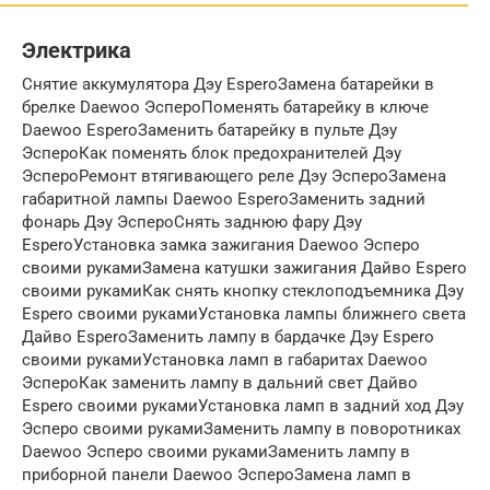
Электрика
Снятие аккумулятора Дэу EsperoЗамена батарейки в
брелке Daewoo ЭспероПоменять батарейку в ключе
Daewoo EsperoЗаменить батарейку в пульте Дэу
ЭспероКак поменять блок предохранителей Дэу
ЭспероРемонт втягивающего реле Дэу ЭспероЗамена
габаритной лампы Daewoo EsperoЗаменить задний
фонарь Дэу ЭспероСнять заднюю фару Дэу
EsperoУстановка замка зажигания Daewoo Эсперо
своими рукамиЗамена катушки зажигания Дайво Espero
своими рукамиКак снять кнопку стеклоподъемника Дэу
Espero своими рукамиУстановка лампы ближнего света
Дайво EsperoЗаменить лампу в бардачке Дэу Espero
своими рукамиУстановка ламп в габаритах Daewoo
ЭспероКак заменить лампу в дальний свет Дайво
Espero своими рукамиУстановка ламп в задний ход Дэу
Эсперо своими рукамиЗаменить лампу в поворотниках
Daewoo Эсперо своими рукамиЗаменить лампу в
приборной панели Daewoo ЭспероЗамена ламп в