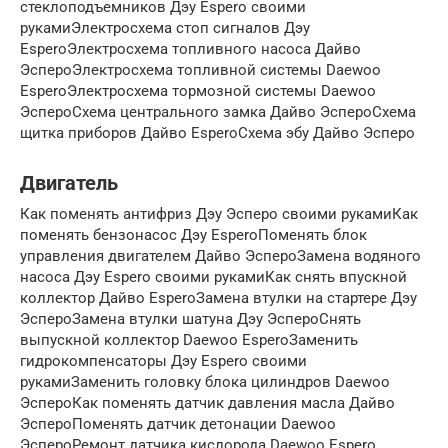
стеклоподъемников Дэу Espero своими
рукамиЭлектросхема стоп сигналов Дэу
EsperoЭлектросхема топливного насоса Дайво
ЭспероЭлектросхема топливной системы Daewoo
EsperoЭлектросхема тормозной системы Daewoo
ЭспероСхема центрального замка Дайво ЭспероСхема
щитка приборов Дайво EsperoСхема эбу Дайво Эсперо
Двигатель
Как поменять антифриз Дэу Эсперо своими рукамиКак
поменять бензонасос Дэу EsperoПоменять блок
управления двигателем Дайво ЭспероЗамена водяного
насоса Дэу Espero своими рукамиКак снять впускной
коллектор Дайво EsperoЗамена втулки на стартере Дэу
ЭспероЗамена втулки шатуна Дэу ЭспероСнять
выпускной коллектор Daewoo EsperoЗаменить
гидрокомпенсаторы Дэу Espero своими
рукамиЗаменить головку блока цилиндров Daewoo
ЭспероКак поменять датчик давления масла Дайво
ЭспероПоменять датчик детонации Daewoo
ЭспероРемонт датчика кислорода Daewoo Espero