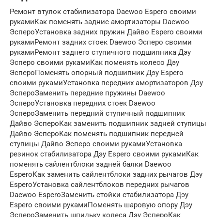
Ремонт втулок стабилизатора Daewoo Espero своими
рукамиКак поменять задние амортизаторы Daewoo
ЭспероУстановка задних пружин Дайво Espero своими
рукамиРемонт задних стоек Daewoo Эсперо своими
рукамиРемонт заднего ступичного подшипника Дэу
Эсперо своими рукамиКак поменять колесо Дэу
ЭспероПоменять опорный подшипник Дэу Espero
своими рукамиУстановка передних амортизаторов Дэу
ЭспероЗаменить передние пружины Daewoo
ЭспероУстановка передних стоек Daewoo
ЭспероЗаменить передний ступичный подшипник
Дайво ЭспероКак заменить подшипник задней ступицы
Дайво ЭспероКак поменять подшипник передней
ступицы Дайво Эсперо своими рукамиУстановка
резинок стабилизатора Дэу Espero своими рукамиКак
поменять сайлентблоки задней балки Daewoo
EsperoКак заменить сайлентблоки задних рычагов Дэу
EsperoУстановка сайлентблоков передних рычагов
Daewoo EsperoЗаменить стойки стабилизатора Дэу
Espero своими рукамиПоменять шаровую опору Дэу
ЭспероЗаменить шпильку колеса Дэу ЭспероКак