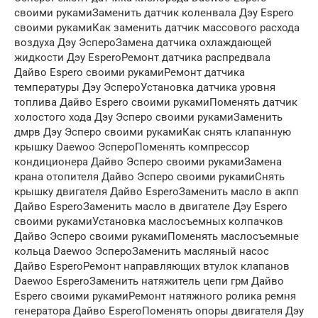
своими рукамиЗаменить датчик коленвала Дэу Espero
своими рукамиКак заменить датчик массового расхода
воздуха Дэу ЭспероЗамена датчика охлаждающей
жидкости Дэу EsperoРемонт датчика распредвала
Дайво Espero своими рукамиРемонт датчика
температуры Дэу ЭспероУстановка датчика уровня
топлива Дайво Espero своими рукамиПоменять датчик
холостого хода Дэу Эсперо своими рукамиЗаменить
дмрв Дэу Эсперо своими рукамиКак снять клапанную
крышку Daewoo ЭспероПоменять компрессор
кондиционера Дайво Эсперо своими рукамиЗамена
крана отопителя Дайво Эсперо своими рукамиСнять
крышку двигателя Дайво EsperoЗаменить масло в акпп
Дайво EsperoЗаменить масло в двигателе Дэу Espero
своими рукамиУстановка маслосъемных колпачков
Дайво Эсперо своими рукамиПоменять маслосъемные
кольца Daewoo ЭспероЗаменить масляный насос
Дайво EsperoРемонт направляющих втулок клапанов
Daewoo EsperoЗаменить натяжитель цепи грм Дайво
Espero своими рукамиРемонт натяжного ролика ремня
генератора Дайво EsperoПоменять опоры двигателя Дэу