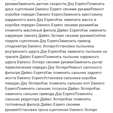
рукамиЗаменить датчик скорости Дэу EsperoПоменять
диск сцепления Daewoo Espero своими рукамиРемонт
коробки передач Daewoo EsperoЗаменить крестовину
карданного вала Дэу EsperoКак заменить масло в
коробке передач Daewoo Espero своими рукамиКак
поменять масляный фильтр Дайво EsperoКак заменить
наружную гранату Дайво Эсперо своими рукамиСнятие
педали сцепления Дэу EsperoЗаменить привод
спидометра Daewoo ЭспероУстановка пыльника
внутреннего шруса Дэу EsperoКак заменить пыльник на
гранате Дайво EsperoПоменять пыльник наружного
шруса Daewoo Эсперо своими рукамиЗаменить рычаг
переключения передач Дэу ЭспероРемонт салонного
фильтра Дайво EsperoКак поменять сальник заднего
моста Daewoo EsperoУстановка сальника коробки
передач Дэу ЭспероКак поменять сальник кпп Daewoo
EsperoПоменять сальник полуоси Дайво ЭспероКак
заменить сальник привода Дэу EsperoПоменять
сальник редуктора Дайво ЭспероКак поменять
топливный фильтр Дайво Espero своими
рукамиУстановка троса сцепления Daewoo Эсперо