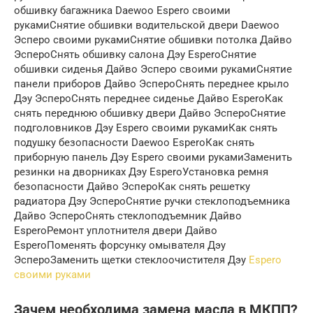
обшивку багажника Daewoo Espero своими
рукамиСнятие обшивки водительской двери Daewoo
Эсперо своими рукамиСнятие обшивки потолка Дайво
ЭспероСнять обшивку салона Дэу EsperoСнятие
обшивки сиденья Дайво Эсперо своими рукамиСнятие
панели приборов Дайво ЭспероСнять переднее крыло
Дэу ЭспероСнять переднее сиденье Дайво EsperoКак
снять переднюю обшивку двери Дайво ЭспероСнятие
подголовников Дэу Espero своими рукамиКак снять
подушку безопасности Daewoo EsperoКак снять
приборную панель Дэу Espero своими рукамиЗаменить
резинки на дворниках Дэу EsperoУстановка ремня
безопасности Дайво ЭспероКак снять решетку
радиатора Дэу ЭспероСнятие ручки стеклоподъемника
Дайво ЭспероСнять стеклоподъемник Дайво
EsperoРемонт уплотнителя двери Дайво
EsperoПоменять форсунку омывателя Дэу
ЭспероЗаменить щетки стеклоочистителя Дэу
Espero
своими руками
Зачем необходима замена масла в МКПП?