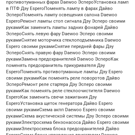
противотуманных фарах Daewoo ЭспероУстановка ламп
в ПТФ Дэу EsperoПоменять лампу в фарах Дайво
ЭспероПоменять лампу освещения салона Daewoo
EsperoРемонт лампы стоп сигнала Дэу Эсперо своими
рукамиКак заменить лампы задних фонарей Дайво
ЭспероСнять левую фару Daewoo Эсперо своими
рукамиСнятие моторчика стеклоподъемника Daewoo
Espero своими рукамиСнятие передней фары Дэу
ЭспероСнять правую фару Daewoo Эсперо своими
рукамиЗамена предохранителей Daewoo ЭспероКак
поменять предохранитель прикуривателя Дэу
EsperoПоменять противотуманные лампы Дэу Espero
своими рукамиКак поменять реле поворотов Дайво
ЭспероРемонт реле стартера Дэу Эсперо своими
рукамиКак поменять реле стеклоочистителя Daewoo
EsperoКак заменить свечи зажигания Дэу
EsperoУстановка щеток генератора Дайво Espero
своими рукамиСхема акпп Daewoo Espero своими
рукамиСхема акустической системы Дэу Эсперо своими
рукамиЭлектросхема бензонасоса Дайво Espero своими
рукамиЭлектросхема блока предохранителей Дайво
EsperoСхема блока управления двигателем Daewoo