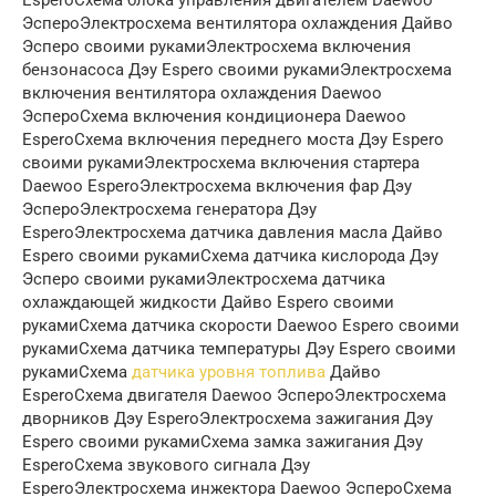
ЭспероЭлектросхема вентилятора охлаждения Дайво
Эсперо своими рукамиЭлектросхема включения
бензонасоса Дэу Espero своими рукамиЭлектросхема
включения вентилятора охлаждения Daewoo
ЭспероСхема включения кондиционера Daewoo
EsperoСхема включения переднего моста Дэу Espero
своими рукамиЭлектросхема включения стартера
Daewoo EsperoЭлектросхема включения фар Дэу
ЭспероЭлектросхема генератора Дэу
EsperoЭлектросхема датчика давления масла Дайво
Espero своими рукамиСхема датчика кислорода Дэу
Эсперо своими рукамиЭлектросхема датчика
охлаждающей жидкости Дайво Espero своими
рукамиСхема датчика скорости Daewoo Espero своими
рукамиСхема датчика температуры Дэу Espero своими
рукамиСхема
датчика уровня топлива
Дайво
EsperoСхема двигателя Daewoo ЭспероЭлектросхема
дворников Дэу EsperoЭлектросхема зажигания Дэу
Espero своими рукамиСхема замка зажигания Дэу
EsperoСхема звукового сигнала Дэу
EsperoЭлектросхема инжектора Daewoo ЭспероСхема