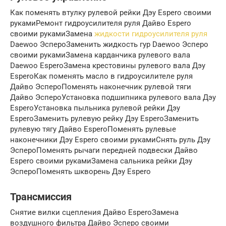
Как поменять втулку рулевой рейки Дэу Espero своими
рукамиРемонт гидроусилителя руля Дайво Espero
своими рукамиЗамена
жидкости гидроусилителя руля
Daewoo ЭспероЗаменить жидкость гур Daewoo Эсперо
своими рукамиЗамена карданчика рулевого вала
Daewoo EsperoЗамена крестовины рулевого вала Дэу
EsperoКак поменять масло в гидроусилителе руля
Дайво ЭспероПоменять наконечник рулевой тяги
Дайво ЭспероУстановка подшипника рулевого вала Дэу
EsperoУстановка пыльника рулевой рейки Дэу
EsperoЗаменить рулевую рейку Дэу EsperoЗаменить
рулевую тягу Дайво EsperoПоменять рулевые
наконечники Дэу Espero своими рукамиСнять руль Дэу
ЭспероПоменять рычаги передней подвески Дайво
Espero своими рукамиЗамена сальника рейки Дэу
ЭспероПоменять шкворень Дэу Espero
Трансмиссия
Снятие вилки сцепления Дайво EsperoЗамена
воздушного фильтра Дайво Эсперо своими