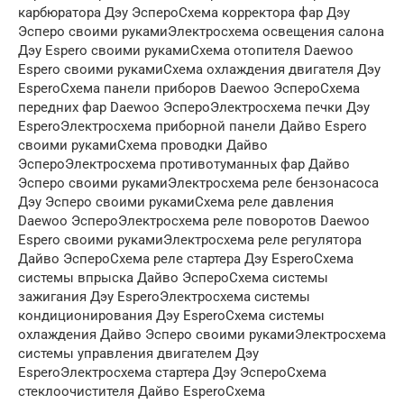
карбюратора Дэу ЭспероСхема корректора фар Дэу
Эсперо своими рукамиЭлектросхема освещения салона
Дэу Espero своими рукамиСхема отопителя Daewoo
Espero своими рукамиСхема охлаждения двигателя Дэу
EsperoСхема панели приборов Daewoo ЭспероСхема
передних фар Daewoo ЭспероЭлектросхема печки Дэу
EsperoЭлектросхема приборной панели Дайво Espero
своими рукамиСхема проводки Дайво
ЭспероЭлектросхема противотуманных фар Дайво
Эсперо своими рукамиЭлектросхема реле бензонасоса
Дэу Эсперо своими рукамиСхема реле давления
Daewoo ЭспероЭлектросхема реле поворотов Daewoo
Espero своими рукамиЭлектросхема реле регулятора
Дайво ЭспероСхема реле стартера Дэу EsperoСхема
системы впрыска Дайво ЭспероСхема системы
зажигания Дэу EsperoЭлектросхема системы
кондиционирования Дэу EsperoСхема системы
охлаждения Дайво Эсперо своими рукамиЭлектросхема
системы управления двигателем Дэу
EsperoЭлектросхема стартера Дэу ЭспероСхема
стеклоочистителя Дайво EsperoСхема