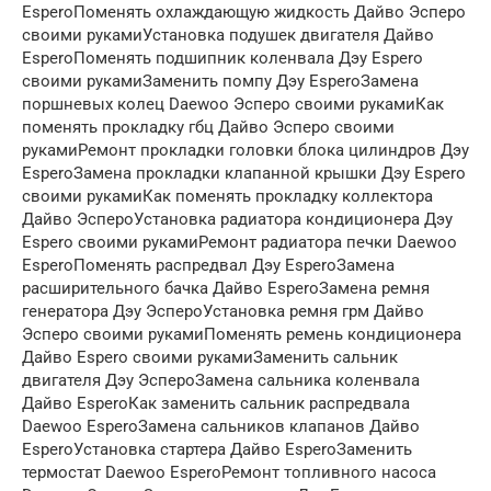
EsperoПоменять охлаждающую жидкость Дайво Эсперо
своими рукамиУстановка подушек двигателя Дайво
EsperoПоменять подшипник коленвала Дэу Espero
своими рукамиЗаменить помпу Дэу EsperoЗамена
поршневых колец Daewoo Эсперо своими рукамиКак
поменять прокладку гбц Дайво Эсперо своими
рукамиРемонт прокладки головки блока цилиндров Дэу
EsperoЗамена прокладки клапанной крышки Дэу Espero
своими рукамиКак поменять прокладку коллектора
Дайво ЭспероУстановка радиатора кондиционера Дэу
Espero своими рукамиРемонт радиатора печки Daewoo
EsperoПоменять распредвал Дэу EsperoЗамена
расширительного бачка Дайво EsperoЗамена ремня
генератора Дэу ЭспероУстановка ремня грм Дайво
Эсперо своими рукамиПоменять ремень кондиционера
Дайво Espero своими рукамиЗаменить сальник
двигателя Дэу ЭспероЗамена сальника коленвала
Дайво EsperoКак заменить сальник распредвала
Daewoo EsperoЗамена сальников клапанов Дайво
EsperoУстановка стартера Дайво EsperoЗаменить
термостат Daewoo EsperoРемонт топливного насоса