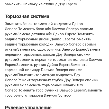
заменить шпильку на ступице Дэу Espero
Тормозная система
Заменить бачок тормозной жидкости Дайво
ЭспероПоменять блок абс Daewoo Эсперо своими
рукамиЗамена датчика абс Дайво EsperoПоменять
задние тормозные диски Дайво EsperoПоменять
задние тормозные колодки Daewoo Эсперо своими
рукамиЗамена колодок ручника Daewoo EsperoЗамена
передних тормозных дисков Дэу Эсперо своими
рукамиЗаменить передние тормозные колодки Daewoo
EsperoЗаменить ручник Дайво EsperoЗаменить
тормозной цилиндр Daewoo Эсперо своими
рукамиПоменять тормозную жидкость Дэу
ЭспероРемонт тормозных трубок Дэу Эсперо своими
рукамиКак заменить тормозные шланги Дэу
ЭспероПоменять трос ручника Daewoo EsperoЗаменить
трос ручного тормоза Daewoo Эсперо
Рулевое управление