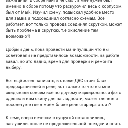
зажигания. В сборе найти не смог, а мне нужен был
именно в сборе потому что раскурочил весь с корпусом,
был от Mark. Изучил схему, подыскал удобное место
для замка и подсоединил согласно схемам. Всё
работает, вот только провода соединял скруткой, может
быть проблема в скрутках, т.е окисление там
возможно?!
Добрый день, пока провести манипуляции что вы
советовали не представилось возможности, на работе
завал, но это ладно, время для проверки и ремонта
выберу.
Вот ещё хотел написать, в отсеке ДВС стоит блок
предохранителей и реле, вот только то что вы мне
скидывали совсем всё по другому маркировано, я фото
сделаю и вам скину для наглядности, может глянете и
посоветуете где в моём блоке реле стартера стоит?
К теме, вчера вечером с супругой остановились,
заглушили, после не продолжительной поездки и опять