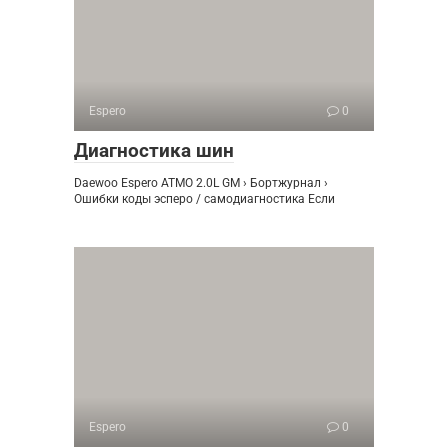
Espero
0
Диагностика шин
Daewoo Espero ATMO 2.0L GM › Бортжурнал ›
Ошибки коды эсперо / самодиагностика Если
Espero
0