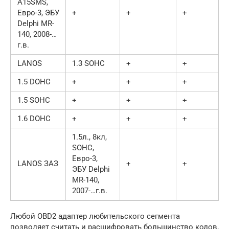
A15SMS,
Евро-3, ЭБУ
+
+
+
Delphi MR-
140, 2008-…
г.в.
LANOS
1.3 SOHC
+
+
1.5 DOHC
+
+
+
1.5 SOHC
+
+
+
1.6 DOHC
+
+
+
1.5л., 8кл,
SOHC,
Евро-3,
LANOS ЗАЗ
+
+
ЭБУ Delphi
MR-140,
2007-…г.в.
Любой OBD2 адаптер любительского сегмента
позволяет считать и расшифровать большинство кодов,