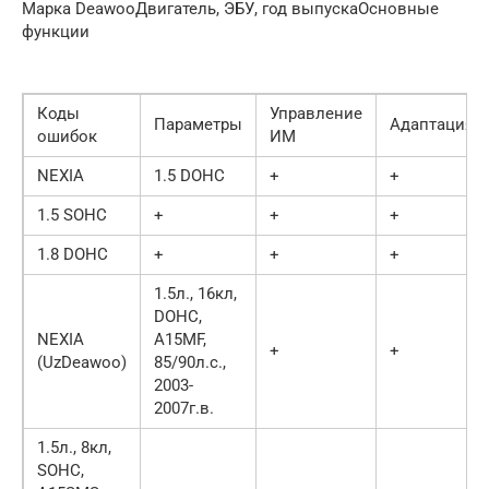
Марка DeawooДвигатель, ЭБУ, год выпускаОсновные
функции
Коды
Управление
Параметры
Адаптация
ошибок
ИМ
NEXIA
1.5 DOHC
+
+
1.5 SOHC
+
+
+
1.8 DOHC
+
+
+
1.5л., 16кл,
DOHC,
NEXIA
A15MF,
+
+
(UzDeawoo)
85/90л.с.,
2003-
2007г.в.
1.5л., 8кл,
SOHC,