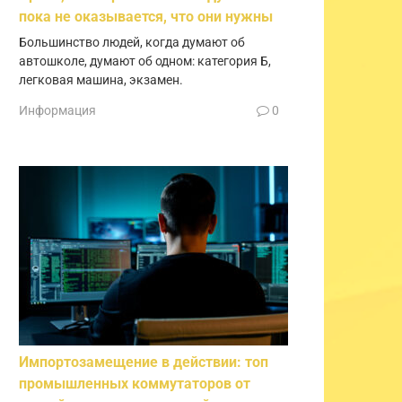
пока не оказывается, что они нужны
Большинство людей, когда думают об
автошколе, думают об одном: категория Б,
легковая машина, экзамен.
Информация
0
Импортозамещение в действии: топ
промышленных коммутаторов от