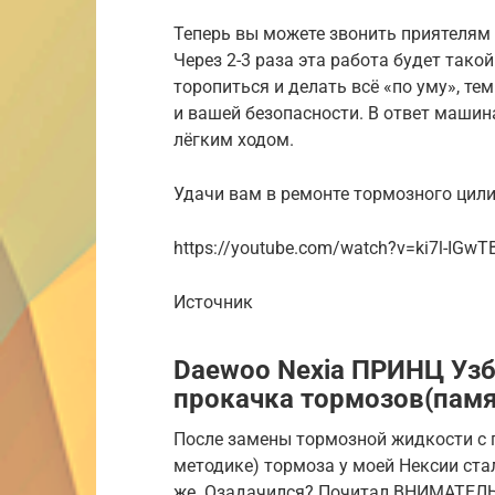
Теперь вы можете звонить приятелям 
Через 2-3 раза эта работа будет такой
торопиться и делать всё «по уму», тем
и вашей безопасности. В ответ маши
лёгким ходом.
Удачи вам в ремонте тормозного цил
https://youtube.com/watch?v=ki7l-IGwT
Источник
Daewoo Nexia ПРИНЦ Узб
прокачка тормозов(памя
После замены тормозной жидкости с 
методике) тормоза у моей Нексии ста
же. Озадачился? Почитал ВНИМАТЕЛЬН