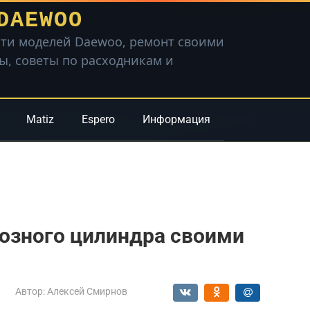
DAEWOO
ти моделей Daewoo, ремонт своими
вы, советы по расходникам и
Matiz
Espero
Информация
озного цилиндра своими
Автор:
Алексей Смирнов