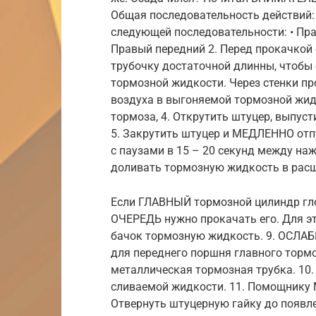
Общая последовательность действий:
следующей последовательности: • Пра
Правый передний 2. Перед прокачкой
трубочку достаточной длинны, чтобы 
тормозной жидкости. Через стенки п
воздуха в выгоняемой тормозной жид
тормоза, 4. Открутить штуцер, выпуст
5. Закрутить штуцер и МЕДЛЕННО отп
с паузами в 15 – 20 секунд между на
доливать тормозную жидкость в рас
Если ГЛАВНЫЙ тормозной цилиндр гло
ОЧЕРЕДЬ нужно прокачать его. Для эт
бачок тормозную жидкость. 9. ОСЛА
для переднего поршня главного тормо
металлическая тормозная трубка. 10.
сливаемой жидкости. 11. Помощнику 
Отвернуть штуцерную гайку до появле