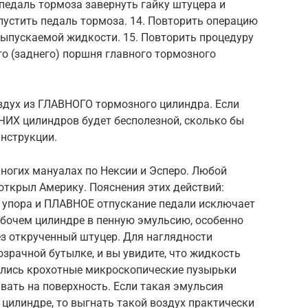
педаль тормоза завернуть гайку штуцера и
тить педаль тормоза. 14. Повторить операцию
выпускаемой жидкости. 15. Повторить процедуру
о (заднего) поршня главного тормозного
здух из ГЛАВНОГО тормозного цилиндра. Если
ОЧИХ цилиндров будет бесполезной, сколько бы
инструкции.
ногих мануалах по Нексии и Эсперо. Любой
 открыл Америку. Пояснения этих действий:
 упора и ПЛАВНОЕ отпускание педали исключает
бочем цилиндре в пенную эмульсию, особенно
ез открученный штуцер. Для наглядности
зрачной бутылке, и вы увидите, что жидкость
вались крохотные микроскопические пузырьки
ывать на поверхность. Если такая эмульсия
 цилиндре, то выгнать такой воздух практически