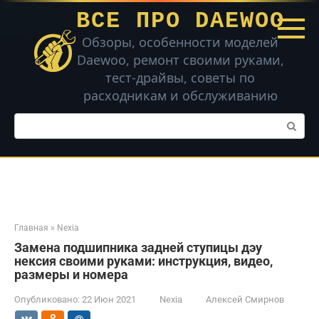
Перейти
ВСЕ ПРО DAEWOO
к
контенту
Обзоры, особенности моделей
Daewoo, ремонт своими руками,
тест-драйвы, советы по
расходникам и обслуживанию
Поиск:
Главная
»
Nexia
Замена подшипника задней ступицы дэу
нексия своими руками: инструкция, видео,
размеры и номера
Опубликовано:
22 Июн 2021
Nexia
Алексей Смирнов