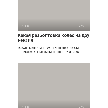
Nexia
0
Какая разболтовка колес на дэу
нексия
Daewoo Nexia GM T 1999 1.5i Поколение: GM
TДвигатель: I4, БензинМощность: 75 л.с. (55
Nexia
0