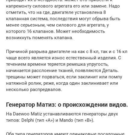
капремонту силового агрегата его или замене. Надо
отметить, что на где, двигателе установлена 8
клапанная система, последствия могут обрыва быть
менее серьезным, чем силового для агрегата, у
которого 16 клапанов. Может необходимость
возникнуть поменять клапана.
Причиной разрыва двигателе на как с 8 кл, так и с 16 кл
чаще всего является износ естественный изделия. С
течением времени теряется ремешка упругость,
начинается расслоение тканей, появляются Деталь.
трещины может порваться, если заклинит или помпу
натяжной ролик, реже, когда один заклинивает или
несколько распредвалов.
Генератор Матиз: о происхождении видов.
На Daewoo Matiz устанавливаются генераторы двух
типов: Delphi (тип «А») и Mando (тип «В»).
Оба типа генераторов имеют одинаковые посадочные