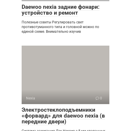
Daewoo nexia задние фонари:
устройство и ремонт
Полезные советы Регулировать свет
противотуманного типа и головной можно по
единой схеме. Внимательно изучив
Nexia
0
Электростеклоподъемники
«форвард» для daewoo nexia (в
передние двери)
Система зажигания Дэу Нексия с 8-ми клапанных