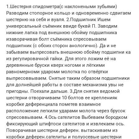
1.Шестерня спидометра(с наклонеными зубьями)
Разводим стопорное кольцо и одновременно сдвигаем
шестерню на себя и вуаля. 2.Подшипник Ишем
универсальный съёмник ввиде буквй П. Заводим
нижние лапка под внешнюю обойму подшипника
изаворачивая болт съёмника спресовываем
подшипник (с обоих сторон анологично). Да и не
забываем выпресовать внешнюю обойму подшипни ка
из регулировачной гайки. Для этого ложим её на
деревянные бруски кверх ногоми и лёгкими
равномерноми удароми молотка по отвёртки
выпресоввываем. Снятые таким образом подшипники
для долнейшей работы в составе механизма увы не
пригодны. Поехали дальше. 3.Для снятия ведомой
шестерни отворачиваем 10 болтов ее крепленияк
коробке деференциала пометев взаимное
расположение легкили ударами молота через брусок
спресоввываем. 4.Ось сателитов Выбеваем бородком
фиксирующий штифтоси сателитов и извлекаем ось.
Поворачивая шестерни деферен. вытаскиваем из
коробки деферен.сателиты и полуосевые шестерни