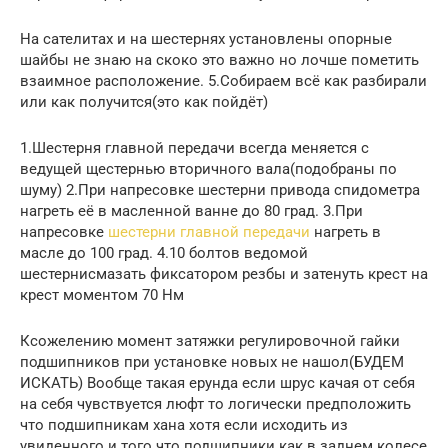
На сателитах и на шестернях установлены опорные
шайбы не знаю на скоко это важно но лочше пометить
взаимное расположение. 5.Собираем всё как разбирали
или как получится(это как пойдёт)
1.Шестерня главной передачи всегда меняется с
ведущей щестернью вторичного вала(подобраны по
шуму) 2.При напресовке шестерни привода спидометра
нагреть её в масленной ванне до 80 град. 3.При
напресовке
шестерни главной передачи
нагреть в
масле до 100 град. 4.10 болтов ведомой
шестернисмазать фиксатором резбы и затенуть крест на
крест моментом 70 Нм
Ксожелению момент затяжки регулировочной гайки
подшипников при установке новых не нашол(БУДЕМ
ИСКАТЬ) Вообще такая ерунда если шрус качая от себя
на себя чувствуется люфт то логически предположить
что подшипникам хана хотя если исходить из
увиденного и того что подшипники как в заднем колесе