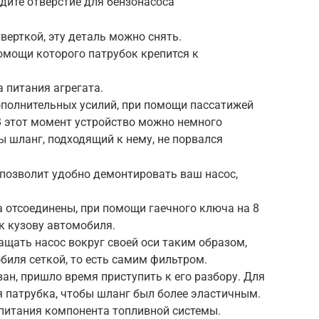
дите отверстие для бензонасоса
ерткой, эту деталь можно снять.
помощи которого патрубок крепится к
 питания агрегата.
ополнительных усилий, при помощи пассатижей
В этот момент устройство можно немного
ы шланг, подходящий к нему, не порвался
 позволит удобно демонтировать ваш насос,
да отсоединены, при помощи гаечного ключа на 8
к кузову автомобиля.
ащать насос вокруг своей оси таким образом,
биля сеткой, то есть самим фильтром.
ван, пришло время приступить к его разбору. Для
я патрубка, чтобы шланг был более эластичным.
 питания компонента топливной системы.