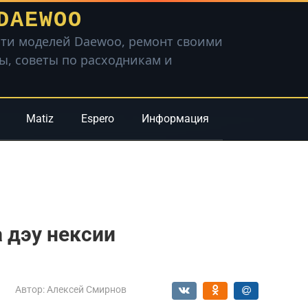
DAEWOO
ти моделей Daewoo, ремонт своими
вы, советы по расходникам и
Matiz
Espero
Информация
 дэу нексии
Автор:
Алексей Смирнов