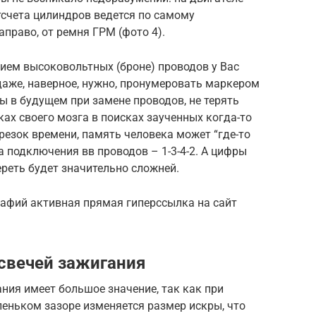
тсчета цилиндров ведется по самому
право, от ремня ГРМ (фото 4).
ием высоковольтных (броне) проводов у Вас
 даже, наверное, нужно, пронумеровать маркером
 в будущем при замене проводов, не терять
ках своего мозга в поисках заученных когда-то
резок времени, память человека может “где-то
а подключения вв проводов – 1-3-4-2. А цифры
ереть будет значительно сложней.
рафий активная прямая гиперссылка на сайт
свечей зажигания
ния имеет большое значение, так как при
ньком зазоре изменяется размер искры, что