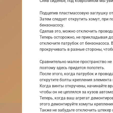
Сняв сиденье, под ковролином мы уви
Подцепив пластмассовую заглушку отв
Затем следует открутить хомут, при 
бензонасосу.
Сделав это, можно отключить провода
Теперь осторожно, не прикладывая д
отключите патрубок от бензонасоса. 
прокручивать в разные стороны, чтоб
Сравнительно малое пространство не
поэтому здесь придется попотеть.
После этого, когда патрубок и прово
открутите болты крепления элемента 
Когда винты откручены, начинайте вр
чтобы он не цеплялся за кузов автомо
Теперь, когда ваш агрегат демонтиро
этого демонтируйте хомуты креплени
Также не забудьте отключить штекер