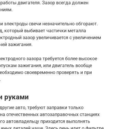
работы двигателя. Зазор всегда должен
аниям.
и электроды свечи незначительно обгорают.
д, который выбивает частички металла
ектродный зазор увеличивается с увеличением
чей зажигания.
ктродного зазора требуется более высокое
опускам зажигания, или двигатель вообще
необходимо своевременно проверять и при
.
и руками
другие авто, требуют заправки только
 на отечественных автозаправочных станциях
чего автовладельцу приходится выполнять
 иных деталей чаще. Здесь речь идет о фильтре