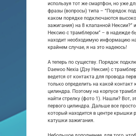
используя тот же смартфон, но уже дл
фразы (вопросы) типа – “Порядок по
каком порядке подключаются высоко
зажигания) на 8 клапанной Нексии?” 
Нексию с трамблером” – в надежде бы
находит необходимую информацию на 
крайнем случае, я на это надеюсь!
А теперь по существу. Порядок подк
Daewoo Nexia (Дэу Нексия) с трамблер
ведется от контакта для провода перв
только определить на какой контакт
цилиндра. Поэтому на корпусе трамб
найти стрелку (фото 1). Нашли? Вот, 
первого цилиндра. Дальше все просто
который находится в центре крышки р
катушки зажигания.
Небольшое дополнение, для того, что