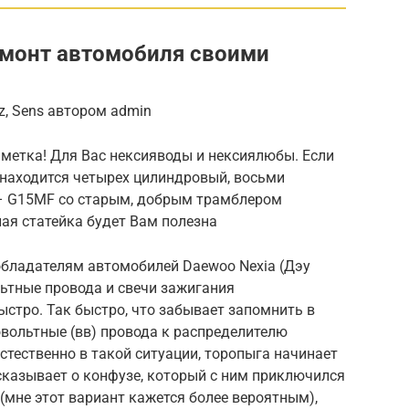
емонт автомобиля своими
iz, Sens автором admin
аметка! Для Вас нексияводы и нексиялюбы. Если
 находится четырех цилиндровый, восьми
 – G15MF со старым, добрым трамблером
ная статейка будет Вам полезна
обладателям автомобилей Daewoo Nexia (Дэу
ьтные провода и свечи зажигания
ыстро. Так быстро, что забывает запомнить в
ольтные (вв) провода к распределителю
стественно в такой ситуации, торопыга начинает
сказывает о конфузе, который с ним приключился
 (мне этот вариант кажется более вероятным),