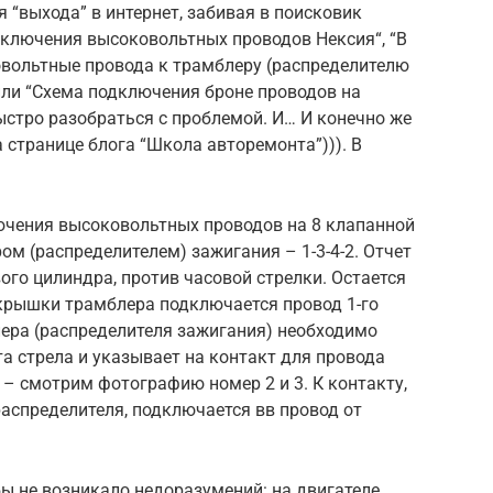
я “выхода” в интернет, забивая в поисковик
дключения высоковольтных проводов Нексия“, “В
вольтные провода к трамблеру (распределителю
или “Схема подключения броне проводов на
стро разобраться с проблемой. И… И конечно же
странице блога “Школа авторемонта”))). В
лючения высоковольтных проводов на 8 клапанной
ом (распределителем) зажигания – 1-3-4-2. Отчет
ого цилиндра, против часовой стрелки. Остается
 крышки трамблера подключается провод 1-го
лера (распределителя зажигания) необходимо
эта стрела и указывает на контакт для провода
 – смотрим фотографию номер 2 и 3. К контакту,
аспределителя, подключается вв провод от
бы не возникало недоразумений: на двигателе