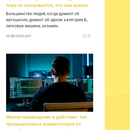
пока не оказывается, что они нужны
Большинство людей, когда думают об
автошколе, думают об одном: категория Б,
легковая машина, экзамен.
Информация
0
Импортозамещение в действии: топ
промышленных коммутаторов от