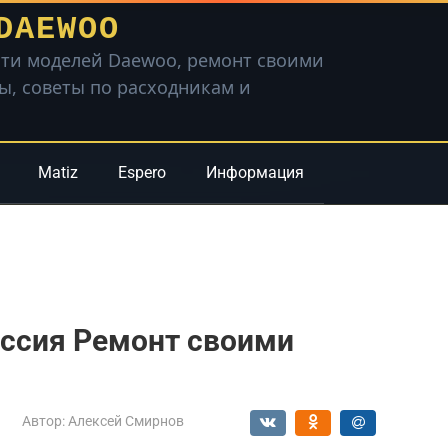
DAEWOO
ти моделей Daewoo, ремонт своими
вы, советы по расходникам и
Matiz
Espero
Информация
иссия Ремонт своими
Автор:
Алексей Смирнов