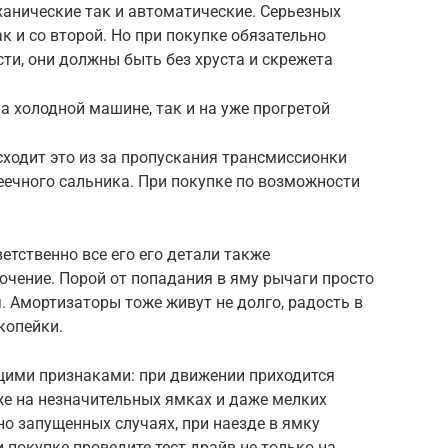
ханические так и автоматические. Серьезных
к и со второй. Но при покупке обязательно
сти, они должны быть без хруста и скрежета
а холодной машине, так и на уже прогретой
сходит это из за пропускания трансмиссионки
еечного сальника. При покупке по возможности
етственно все его его детали также
чение. Порой от попадания в яму рычаги просто
 Амортизаторы тоже живут не долго, радость в
 копейки.
щими признаками: при движении приходится
же на незначительных ямках и даже мелких
но запущенных случаях, при наезде в ямку
 покупке проведите тест драйв не только на