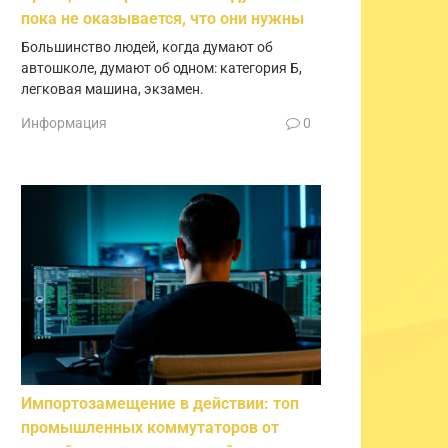
пока не оказывается, что они нужны
Большинство людей, когда думают об
автошколе, думают об одном: категория Б,
легковая машина, экзамен.
Информация
0
Импортозамещение в действии: топ
промышленных коммутаторов от