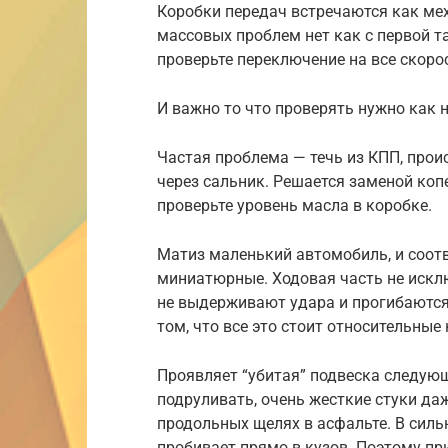
Коробки передач встречаются как ме
массовых проблем нет как с первой та
проверьте переключение на все скоро
И важно то что проверять нужно как н
Частая проблема — течь из КПП, прои
через сальник. Решается заменой коп
проверьте уровень масла в коробке.
Матиз маленький автомобиль, и соотв
миниатюрные. Ходовая часть не исклю
не выдерживают удара и прогибаются.
том, что все это стоит относительные
Проявляет “убитая” подвеска следую
подруливать, очень жесткие стуки да
продольных щелях в асфальте. В силь
пробивает прямо в кузов. Поэтому при