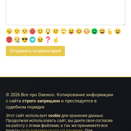
© 2026 Все про Daewoo. Копирование информации
с сайта
строго запрещено
и преследуется в
судебном порядке
Этот сайт использует
cookie
для хранения данных.
Продолжая использовать сайт, вы даете свое согласие
на работу с этими файлами, а так же принимаете все
пункты
пользовательского соглашения
. При