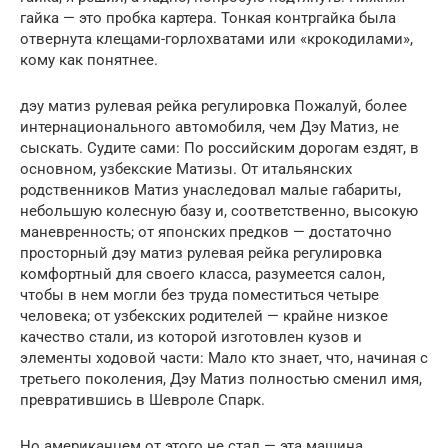
гайка — это пробка картера. Тонкая контргайка была
отвернута клещами-горлохватами или «крокодилами»,
кому как понятнее.
дэу матиз рулевая рейка регулировка Пожалуй, более
интернационального автомобиля, чем Дэу Матиз, не
сыскать. Судите сами: По российским дорогам ездят, в
основном, узбекские Матизы. От итальянских
родственников Матиз унаследовал малые габариты,
небольшую колесную базу и, соответственно, высокую
маневренность; от японских предков — достаточно
просторный дэу матиз рулевая рейка регулировка
комфортный для своего класса, разумеется салон,
чтобы в нем могли без труда поместиться четыре
человека; от узбекских родителей — крайне низкое
качество стали, из которой изготовлен кузов и
элементы ходовой части: Мало кто знает, что, начиная с
третьего поколения, Дэу Матиз полностью сменил имя,
превратившись в Шевроле Спарк.
Но американцем от этого не стал — эта машина