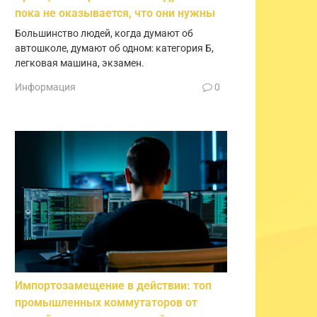
пока не оказывается, что они нужны
Большинство людей, когда думают об
автошколе, думают об одном: категория Б,
легковая машина, экзамен.
Информация
0
Импортозамещение в действии: топ
промышленных коммутаторов от