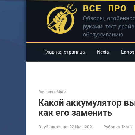
Перейти
ВСЕ ПРО 
к
Обзоры, особеннос
контенту
руками, тест-драй
обслуживанию
Главная страница
Nexia
Lanos
Главная
»
Matiz
Какой аккумулятор вы
как его заменить
Опубликовано:
22 Июн 2021
Рубрика:
Matiz