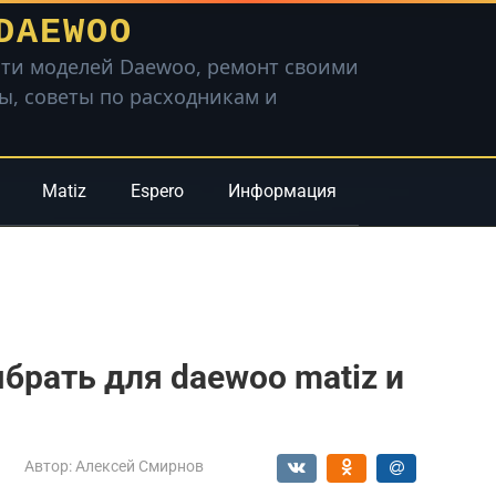
DAEWOO
ти моделей Daewoo, ремонт своими
вы, советы по расходникам и
Matiz
Espero
Информация
брать для daewoo matiz и
Автор:
Алексей Смирнов