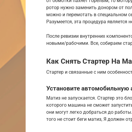
от обмотки пахнет горелым, то мотор
ротор нужно заменить донором от по
можно и перемотать в специальном се
Разумеется, эта процедура является н
После ревизии внутренних компонент
новыми/рабочими. Все, собираем старт
Как Снять Стартер На М
Стартер и связанные с ним особеннос
Установите автомобильную 
Матиз не запускается. Стартер это бл
которого машина не сможет запустить
они могут легко добраться до работы
того не стоит беги матиз, Я должен о