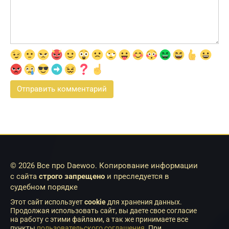
© 2026 Все про Daewoo. Копирование информации
с сайта
строго запрещено
и преследуется в
судебном порядке
Этот сайт использует
cookie
для хранения данных.
Продолжая использовать сайт, вы даете свое согласие
на работу с этими файлами, а так же принимаете все
пункты
пользовательского соглашения
. При