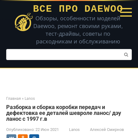
Перейти
ВСЕ ПРО DAEWOO
к
контенту
Обзоры, особенности моделей
Daewoo, ремонт своими руками,
тест-драйвы, советы по
расходникам и обслуживанию
Поиск:
Главная
»
Lanos
Разборка и сборка коробки передач и
дефектовка ее деталей шевроле ланос/ дэу
ланос с 1997 г.в
Опубликовано:
22 Июн 2021
Lanos
Алексей Смирнов