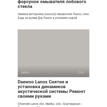
форсунок омывателя лобового
стекла
Замена моторчика (насоса) омывателя Ланос, Сенс
Езда за рулем Дэу Ланос в условиях сырой
Lanos
0
Daewoo Lanos Снятие и
установка динамиков
акустической системы Ремонт
своими руками
Chevrolet Lanos ιllιlι. Malibu. ιlιllι › Бортжурнал ›