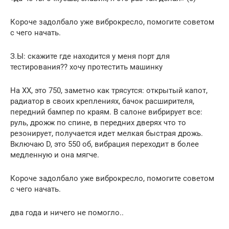
Короче задолбало уже виброкресло, помогите советом
с чего начать.
З.Ы: скажите где находится у меня порт для
тестирования?? хочу протестить машинку
На ХХ, это 750, заметно как трясутся: открытый капот,
радиатор в своих креплениях, бачок расширителя,
передний бампер по краям. В салоне вибрирует все:
руль, дрожж по спине, в передних дверях что то
резонирует, получается идет мелкая быстрая дрожь.
Включаю D, это 550 об, вибрация переходит в более
медленную и она мягче.
Короче задолбало уже виброкресло, помогите советом
с чего начать.
два года и ничего не помогло..