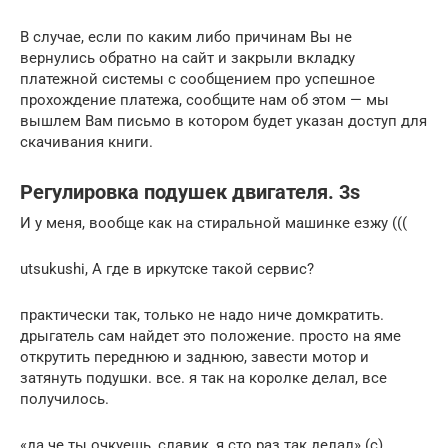
В случае, если по каким либо причинам Вы не
вернулись обратно на сайт и закрыли вкладку
платежной системы с сообщением про успешное
прохождение платежа, сообщите нам об этом — мы
вышлем Вам письмо в котором будет указан доступ для
скачивания книги.
Регулировка подушек двигателя. 3s
И у меня, вообще как на стиральной машинке езжу (((
utsukushi, А где в иркутске такой сервис?
практически так, только не надо ниче домкратить.
дрыгатель сам найдет это положение. просто на яме
открутить переднюю и заднюю, завести мотор и
затянуть подушки. все. я так на королке делал, все
получилось.
«да че ты очкуешь, славик, я сто раз так делал» (с)