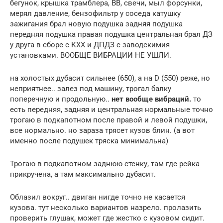
бегунок, крышка трамблера, ВВ, свечи, мыл форсунки,
мерял давление, бензофильтр у соседа катушку
зажигания брал новую подушка задняя подушка
передняя подушка правая подушка центральная брал ДЗ
у друга в сборе с КХХ и ДПДЗ с заводскимия
установками. ВООБЩЕ ВИБРАЦИИ НЕ УШЛИ.
на холостых дубасит сильнее (650), а на D (550) реже, но
неприятнее.. залез под машину, трогал балку
поперечную и продольную..
нет вообще вибраций.
то
есть передняя, задняя и центральная нормальные точно
трогаю в подкапотном после правой и левой подушки,
все нормально. но зараза трясет кузов блин. (а вот
именно после подушек тряска минимальна)
Трогаю в подкапотном заднюю стенку, там где рейка
прикручена, а там максимально дубасит.
Облазил вокруг.. двиган нигде точно не касается
кузова. тут несколько вариантов назрело. пролазить
проверить глушак, может где жестко с кузовом сидит.