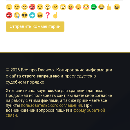
© 2026 Все про Daewoo. Копирование информации
с сайта
строго запрещено
и преследуется в
судебном порядке
Этот сайт использует
cookie
для хранения данных.
Продолжая использовать сайт, вы даете свое согласие
на работу с этими файлами, а так же принимаете все
пункты
пользовательского соглашения
. При
возникновении вопросов пишите в
форму обратной
связи
.