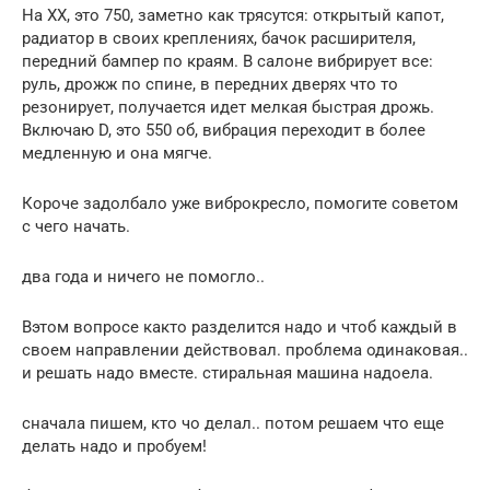
На ХХ, это 750, заметно как трясутся: открытый капот,
радиатор в своих креплениях, бачок расширителя,
передний бампер по краям. В салоне вибрирует все:
руль, дрожж по спине, в передних дверях что то
резонирует, получается идет мелкая быстрая дрожь.
Включаю D, это 550 об, вибрация переходит в более
медленную и она мягче.
Короче задолбало уже виброкресло, помогите советом
с чего начать.
два года и ничего не помогло..
Вэтом вопросе както разделится надо и чтоб каждый в
своем направлении действовал. проблема одинаковая..
и решать надо вместе. стиральная машина надоела.
сначала пишем, кто чо делал.. потом решаем что еще
делать надо и пробуем!