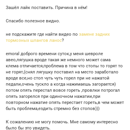
Зашёл лайк поставить. Причина в нём!
Спасибо полезное видно.
не подскажите где найти видео по
замене задних
тормозных шлангов ланос
?
еmоrаl доброго времени суток,у меня шевроле
авео,лягушка вроде такая же немного может сама
клема отличается,проблема в том что стопы то горят то
не горят,(снял лягушку поставил на место заработало
вроде все,но стоп чуть чуть горел при не нажатой
педали,очень тускло а когда нажимаешь загорается)
потом опять перестал вовсе гореть ,провлки потрогал
опять загорелся при одиночном нажатии,при
повторном нажатие опять перестает гореть,в чем может
быть проблема,ездить стремно без стопов)))
К сожалению не могу помочь. Мне самому интересно
было бы это увидеть.