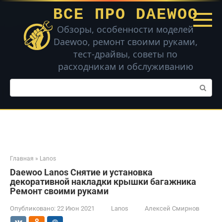
Перейти
ВСЕ ПРО DAEWOO
к
контенту
Обзоры, особенности моделей
Daewoo, ремонт своими руками,
тест-драйвы, советы по
расходникам и обслуживанию
Поиск:
Главная
»
Lanos
Daewoo Lanos Снятие и установка
декоративной накладки крышки багажника
Ремонт своими руками
Опубликовано:
22 Июн 2021
Lanos
Алексей Смирнов