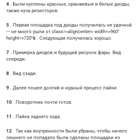
4
. Были куплены красные, оранжевые и белые диоды,
также куча резисторов.
5
. Первая площадка под диоды получилась не удачной
— не много ушли от class=»aligncenter» width=»960″
height=»720″
6
. Следующая получилась хорошо.
7
. Примерка диодов и будущий рисунок фары. Вид
спереди.
8
. Вид сзади.
9
. Далее пошел долгий и нудный процесс пайки.
10
. Поворотник почти готов.
11
. Пайка заднего хода.
12
. Так как внутренности были убраны, чтобы ничего
лишнего не попадало были сделаны площадки из