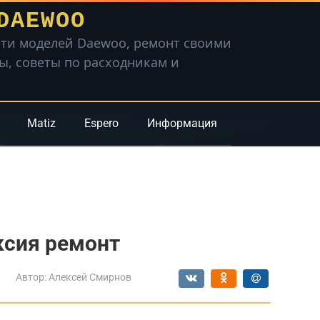
DAEWOO
ти моделей Daewoo, ремонт своими
вы, советы по расходникам и
Matiz
Espero
Информация
ксия ремонт
Автор:
Алексей Смирнов