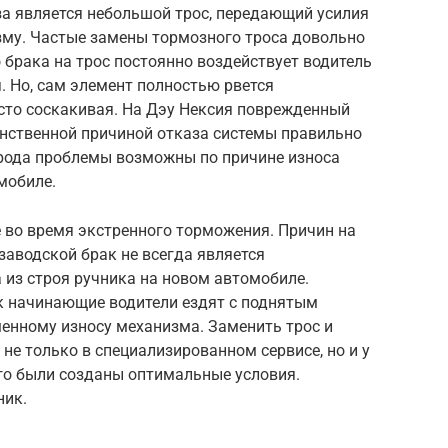
а является небольшой трос, передающий усилия
зму. Частые замены тормозного троса довольно
 брака на трос постоянно воздействует водитель
. Но, сам элемент полностью рвется
осто соскакивая. На Дэу Нексия поврежденный
инственной причиной отказа системы правильно
рода проблемы возможны по причине износа
мобиле.
во время экстренного торможения. Причин на
аводской брак не всегда является
из строя ручника на новом автомобиле.
ак начинающие водители ездят с поднятым
менному износу механизма. Заменить трос и
не только в специализированном сервисе, но и у
того были созданы оптимальные условия.
ник.