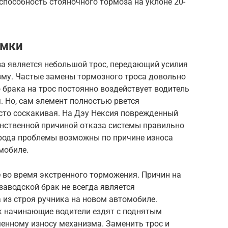
способность стояночного тормоза на уклоне 20-
омки
а является небольшой трос, передающий усилия
зму. Частые замены тормозного троса довольно
 брака на трос постоянно воздействует водитель
. Но, сам элемент полностью рвется
осто соскакивая. На Дэу Нексия поврежденный
инственной причиной отказа системы правильно
рода проблемы возможны по причине износа
мобиле.
во время экстренного торможения. Причин на
аводской брак не всегда является
из строя ручника на новом автомобиле.
ак начинающие водители ездят с поднятым
менному износу механизма. Заменить трос и