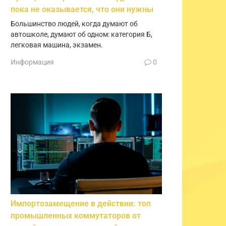
пока не оказывается, что они нужны
Большинство людей, когда думают об
автошколе, думают об одном: категория Б,
легковая машина, экзамен.
Информация
0
Импортозамещение в действии: топ
промышленных коммутаторов от