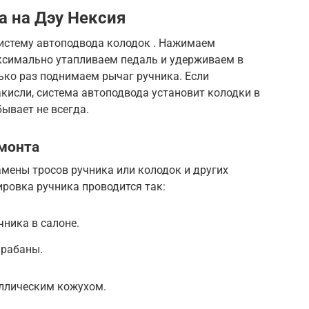
а на Дэу Нексия
систему автоподвода колодок . Нажимаем
аксимально утапливаем педаль и удерживаем в
ько раз поднимаем рычаг ручника. Если
акисли, система автоподвода установит колодки в
ывает не всегда.
емонта
мены тросов ручника или колодок и других
ровка ручника проводится так:
ника в салоне.
арабаны.
аллическим кожухом.