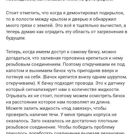
Стоит отметить, что когда я демонтировал подкрылок,
то в полости между крылом и дверью я обнаружил
много грязи с землей. Это всё я тщательно вычистил, а
теперь думаю как оградить эту область от загрязнения в
будущем.
Теперь, когда имеем доступ к самому бачку, можно
догадаться, что заливная горловина крепиться к нему
резьбовым соединением. Поэтому откручиваем ее под
капотом и вынимаем бачок чуть приподняв вверх и
потянув на себя. (Бачок крепится внизу одним шурупом,
откручиваем). К бачку подходят провода. Это к датчику
который сигнализирует нам о количестве жидкости.
Отрывать их не стоит, поэтому можем осмотреть бачок
на расстоянии которое нам позволяет их длина.
Можете залить жидкость «под завязку», чтобы
проверить наличие течи. У меня трещин корпуса не
оказалось. Зато оказалось не достаточно плотным
резьбовое соединение. Чтобы победить проблему
пришлось доработать соединение вырезав резиновую