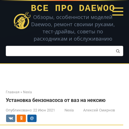
Перейти
ВСЕ ПРО DAEWOO
к
контенту
Обзоры, особенности моделей
Daewoo, ремонт своими руками,
тест-драйвы, советы по
расходникам и обслуживанию
Поиск:
Главная
»
Nexia
Установка бензонасоса от ваз на нексию
Опубликовано:
22 Июн 2021
Nexia
Алексей Смирнов