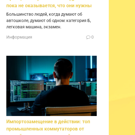
пока не оказывается, что они нужны
Большинство людей, когда думают об
автошколе, думают об одном: категория Б,
легковая машина, экзамен.
Информация
0
Импортозамещение в действии: топ
промышленных коммутаторов от