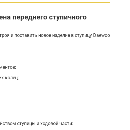
ена переднего ступичного
роя и поставить новое изделие в ступицу Daewoo
ментов;
х колец;
йством ступицы и ходовой части: