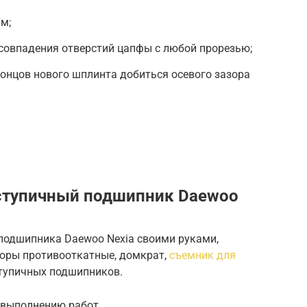
м;
 совпадения отверстий цапфы с любой прорезью;
концов нового шплинта добиться осевого зазора
 ступичный подшипник Daewoo
подшипника Daewoo Nexia своими руками,
оры противооткатные, домкрат,
съемник для
ступичных подшипников.
 выполнению работ.