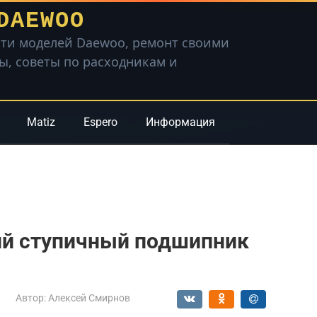
DAEWOO
ти моделей Daewoo, ремонт своими
вы, советы по расходникам и
Matiz
Espero
Информация
ий ступичный подшипник
Автор:
Алексей Смирнов