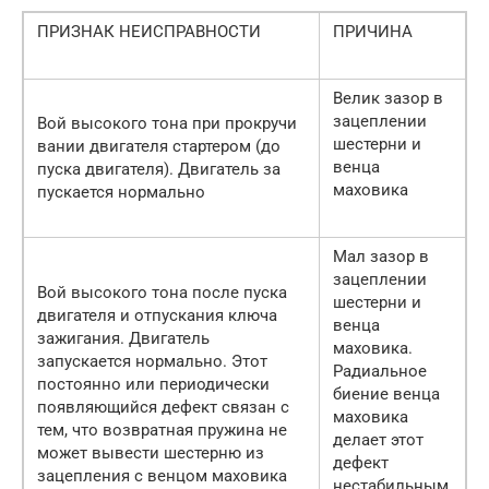
ПРИЗНАК НЕИСПРАВНОСТИ
ПРИЧИНА
Велик зазор в
зацеплении
Вой высокого тона при прокручи
шестерни и
вании двигателя стартером (до
венца
пуска двигателя). Двигатель за
маховика
пускается нормально
Мал зазор в
зацеплении
Вой высокого тона после пуска
шестерни и
двигателя и отпускания ключа
венца
зажигания. Двигатель
маховика.
запускается нормально. Этот
Радиальное
постоянно или периодически
биение венца
появляющийся дефект связан с
маховика
тем, что возвратная пружина не
делает этот
может вывести шестерню из
дефект
зацепления с венцом маховика
нестабильным