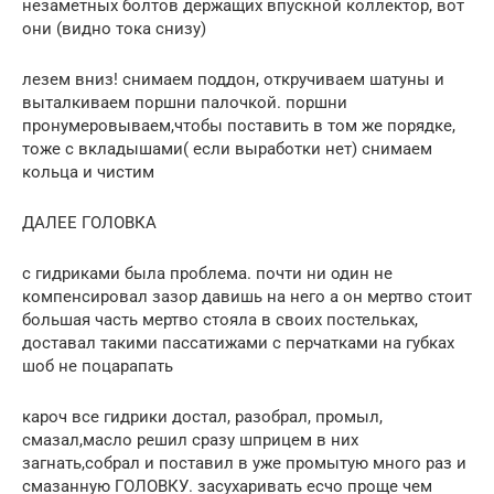
незаметных болтов держащих впускной коллектор, вот
они (видно тока снизу)
лезем вниз! снимаем поддон, откручиваем шатуны и
выталкиваем поршни палочкой. поршни
пронумеровываем,чтобы поставить в том же порядке,
тоже с вкладышами( если выработки нет) снимаем
кольца и чистим
ДАЛЕЕ ГОЛОВКА
с гидриками была проблема. почти ни один не
компенсировал зазор давишь на него а он мертво стоит
большая часть мертво стояла в своих постельках,
доставал такими пассатижами с перчатками на губках
шоб не поцарапать
кароч все гидрики достал, разобрал, промыл,
смазал,масло решил сразу шприцем в них
загнать,собрал и поставил в уже промытую много раз и
смазанную ГОЛОВКУ. засухаривать есчо проще чем