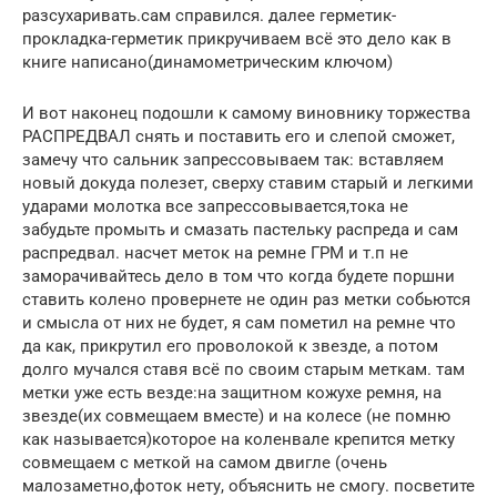
разсухаривать.сам справился. далее герметик-
прокладка-герметик прикручиваем всё это дело как в
книге написано(динамометрическим ключом)
И вот наконец подошли к самому виновнику торжества
РАСПРЕДВАЛ снять и поставить его и слепой сможет,
замечу что сальник запрессовываем так: вставляем
новый докуда полезет, сверху ставим старый и легкими
ударами молотка все запрессовывается,тока не
забудьте промыть и смазать пастельку распреда и сам
распредвал. насчет меток на ремне ГРМ и т.п не
заморачивайтесь дело в том что когда будете поршни
ставить колено провернете не один раз метки собьются
и смысла от них не будет, я сам пометил на ремне что
да как, прикрутил его проволокой к звезде, а потом
долго мучался ставя всё по своим старым меткам. там
метки уже есть везде:на защитном кожухе ремня, на
звезде(их совмещаем вместе) и на колесе (не помню
как называется)которое на коленвале крепится метку
совмещаем с меткой на самом двигле (очень
малозаметно,фоток нету, объяснить не смогу. посветите