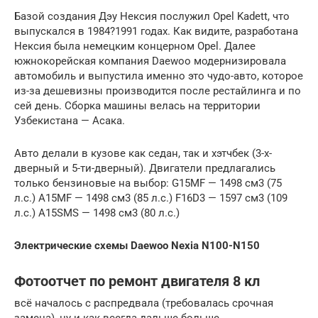
Базой создания Дэу Нексия послужил Opel Kadett, что
выпускался в 1984?1991 годах. Как видите, разработана
Нексия была немецким концерном Opel. Далее
южнокорейская компания Daewoo модернизировала
автомобиль и выпустила именно это чудо-авто, которое
из-за дешевизны производится после рестайлинга и по
сей день. Сборка машины велась на территории
Узбекистана — Асака.
Авто делали в кузове как седан, так и хэтчбек (3-х-
дверный и 5-ти-дверный). Двигатели предлагались
только бензиновые на выбор: G15MF — 1498 см3 (75
л.с.) A15MF — 1498 см3 (85 л.с.) F16D3 — 1597 см3 (109
л.с.) A15SMS — 1498 см3 (80 л.с.)
Электрические схемы Daewoo Nexia N100-N150
Фотоотчет по ремонт двигателя 8 кл
всё началось с распредвала (требовалась срочная
замена), ну и как всегда дальше больше