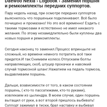
Daewoo Nexia › Logbook › Заменил поршня
и ремкомплекты передних суппортов.
Пару недель назад, при осмотре передних суппортов
выяснилось что поршеньки подклинивают. Всё было
почищено и промазано! Но это всё временно! Ездить с
такими тормозами я естественно не имел никакого
желания. По этому незамедлительно были куплены два
новых поршня и ремкомплекты.
Сегодня наконец то заменил.Процесс впринцыпе не
сложный, но времени немного потратить всё таки
придется.И так:Снимаем колесо.Отпускаем болты
направляющих, скоб, штуцер прокачки и навсякий
случай тормозной шланг.Нажатием на педаль тормоза,
выдавливаем поршень.
Дальше, взависимости от того, в каком состоянии
поршень, ( кто-то пассатижами, кто-то руками),
извлекаем из цылиндра. В моем случае, один поршень
вытащил от руки, а вот второй пришлось выбивать!
Суппорт зажимал в тиски, брал наставку и выбивал