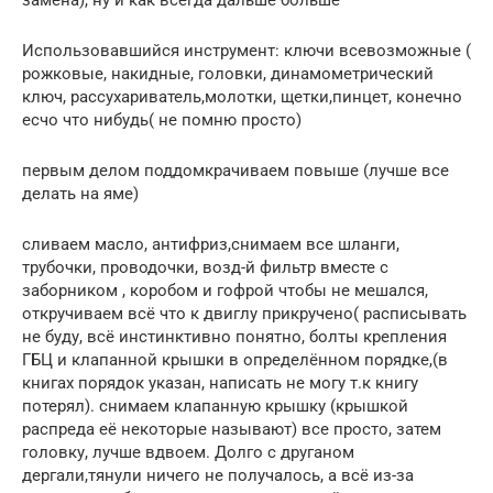
Использовавшийся инструмент: ключи всевозможные (
рожковые, накидные, головки, динамометрический
ключ, рассухариватель,молотки, щетки,пинцет, конечно
есчо что нибудь( не помню просто)
первым делом поддомкрачиваем повыше (лучше все
делать на яме)
сливаем масло, антифриз,снимаем все шланги,
трубочки, проводочки, возд-й фильтр вместе с
заборником , коробом и гофрой чтобы не мешался,
откручиваем всё что к двиглу прикручено( расписывать
не буду, всё инстинктивно понятно, болты крепления
ГБЦ и клапанной крышки в определённом порядке,(в
книгах порядок указан, написать не могу т.к книгу
потерял). снимаем клапанную крышку (крышкой
распреда её некоторые называют) все просто, затем
головку, лучше вдвоем. Долго с друганом
дергали,тянули ничего не получалось, а всё из-за