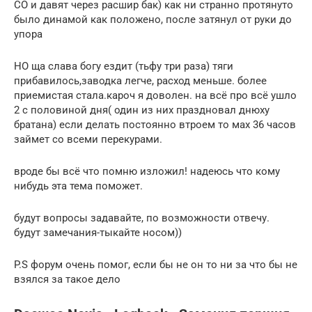
СО и давят через расшир бак) как ни странно протянуто
было динамой как положено, после затянул от руки до
упора
НО ща слава богу ездит (тьфу три раза) тяги
прибавилось,заводка легче, расход меньше. более
приемистая стала.кароч я доволен. на всё про всё ушло
2 с половиной дня( один из них праздновал днюху
братана) если делать постоянно втроем то мах 36 часов
займет со всеми перекурами.
вроде бы всё что помню изложил! надеюсь что кому
нибудь эта тема поможет.
будут вопросы задавайте, по возможности отвечу.
будут замечания-тыкайте носом))
P.S форум очень помог, если бы не он то ни за что бы не
взялся за такое дело