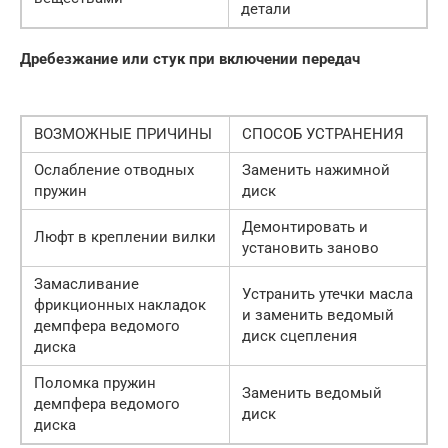
детали
Дребезжание или стук при включении передач
ВОЗМОЖНЫЕ ПРИЧИНЫ
СПОСОБ УСТРАНЕНИЯ
Ослабление отводных
Заменить нажимной
пружин
диск
Демонтировать и
Люфт в креплении вилки
установить заново
Замасливание
Устранить утечки масла
фрикционных накладок
и заменить ведомый
демпфера ведомого
диск сцепления
диска
Поломка пружин
Заменить ведомый
демпфера ведомого
диск
диска