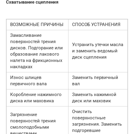
Схватывание сцепления
ВОЗМОЖНЫЕ ПРИЧИНЫ
СПОСОБ УСТРАНЕНИЯ
Замасливание
поверхностей трения
Устранить утечки масла
дисков. Подгорание или
и заменить ведомый
образование лакового
диск сцепления
налета на фрикционных
накладках
Износ шлицев
Заменить первичный
первичного вала
вал
Коробление нажимного
Заменить нажимной
диска или маховика
диск или маховик
Очистить
Загрязнение
поверхностные
поверхностей трения
загрязнения. Заменить
смолоподобными
подгоревшие
веществами