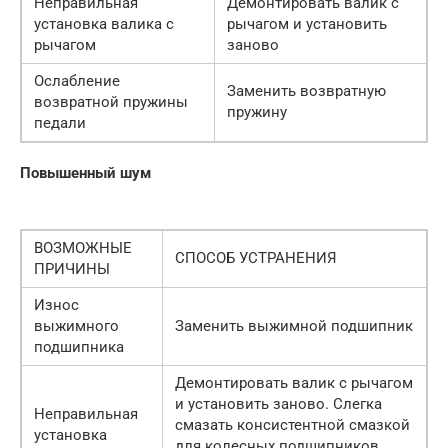
Неправильная
Демонтировать валик с
установка валика с
рычагом и установить
рычагом
заново
Ослабление
Заменить возвратную
возвратной пружины
пружину
педали
Повышенный шум
ВОЗМОЖНЫЕ
СПОСОБ УСТРАНЕНИЯ
ПРИЧИНЫ
Износ
выжимного
Заменить выжимной подшипник
подшипника
Демонтировать валик с рычагом
и установить заново. Слегка
Неправильная
смазать консистентной смазкой
установка
для колесных подшипников