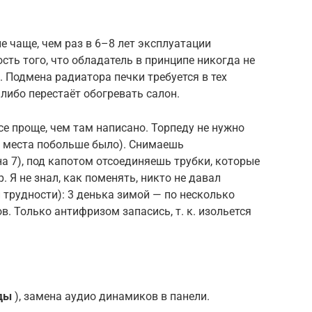
е чаще, чем раз в 6–8 лет эксплуатации
ть того, что обладатель в принципе никогда не
. Подмена радиатора печки требуется в тех
 либо перестаёт обогревать салон.
все проще, чем там написано. Торпеду не нужно
б места побольше было). Снимаешь
а 7), под капотом отсоединяешь трубки, которые
. Я не знал, как поменять, никто не давал
й трудности): 3 денька зимой — по несколько
в. Только антифризом запасись, т. к. изольется
ды
), замена аудио динамиков в панели.