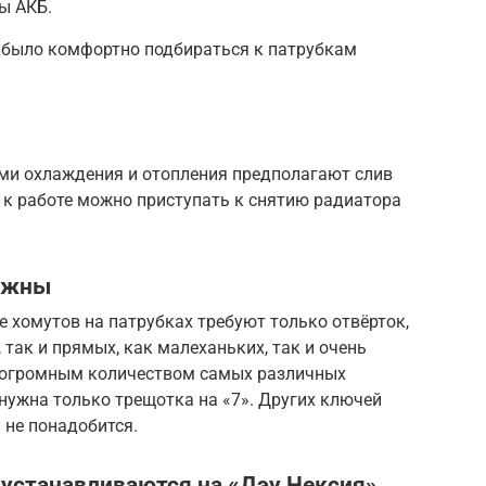
ы АКБ.
б было комфортно подбираться к патрубкам
ами охлаждения и отопления предполагают слив
к работе можно приступать к снятию радиатора
нужны
е хомутов на патрубках требуют только отвёрток,
так и прямых, как малеханьких, так и очень
ь огромным количеством самых различных
 нужна только трещотка на «7». Других ключей
 не понадобится.
 устанавливаются на «Дэу Нексия»