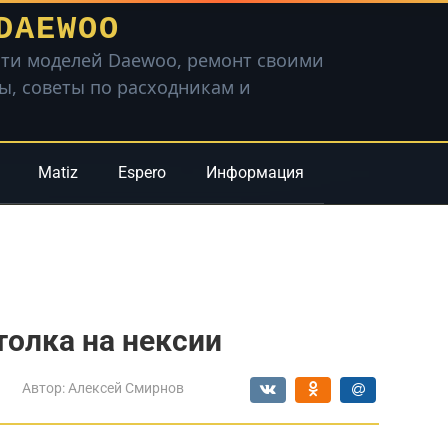
DAEWOO
ти моделей Daewoo, ремонт своими
вы, советы по расходникам и
Matiz
Espero
Информация
толка на нексии
Автор:
Алексей Смирнов