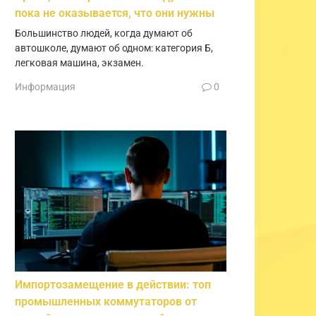
пока не оказывается, что они нужны
Большинство людей, когда думают об
автошколе, думают об одном: категория Б,
легковая машина, экзамен.
Информация
0
Импортозамещение в действии: топ
промышленных коммутаторов от