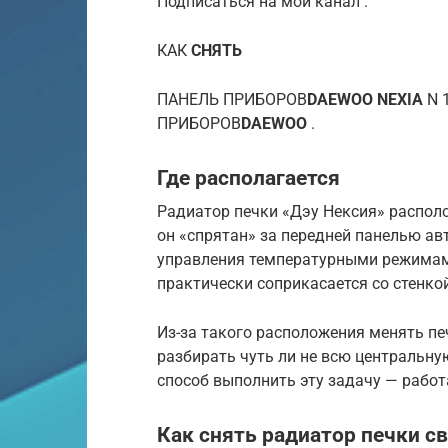
Подписаться на мой канал .
КАК
СНЯТЬ
ПАНЕЛЬ ПРИБОРОВ
DAEWOO NEXIA
N 
ПРИБОРОВ
DAEWOO
.
Где располагается
Радиатор печки «Дэу Нексия» располож
он «спрятан» за передней панелью ав
управления температурными режимами
практически соприкасается со стенко
Из-за такого расположения менять пе
разбирать чуть ли не всю центральну
способ выполнить эту задачу — работ
Как снять радиатор печки с