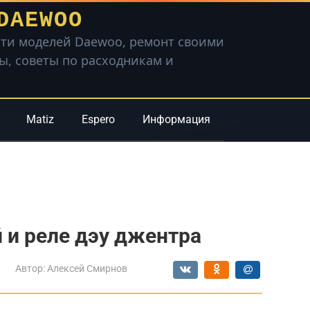
DAEWOO
ти моделей Daewoo, ремонт своими
вы, советы по расходникам и
Matiz
Espero
Информация
 и реле дэу джентра
Автор:
Алексей Смирнов