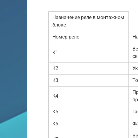
Назначение реле в монтажном
блоке
Номер реле
На
Ве
K1
ск
К2
Ук
К3
То
Пр
К4
пр
К5
Га
К6
Фа
Ве