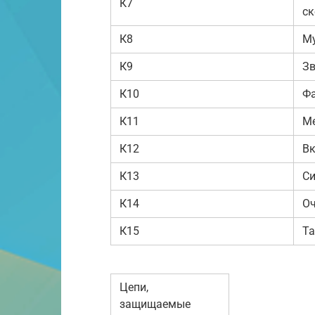
К7
ск
К8
Му
К9
Зв
К10
Фа
К11
Ме
К12
Вк
К13
Си
К14
Оч
К15
Та
Цепи,
защищаемые