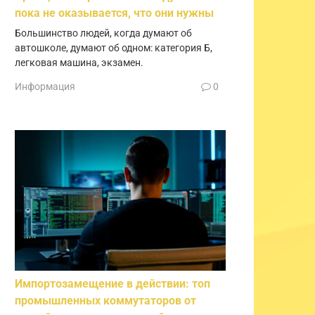
пока не оказывается, что они нужны
Большинство людей, когда думают об
автошколе, думают об одном: категория Б,
легковая машина, экзамен.
Информация
0
Импортозамещение в действии: топ
промышленных коммутаторов от