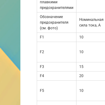
плавкими
предохранителями
Обозначение
Номинальная
предохранителя
сила тока, А
(см. фото)
F1
10
F2
10
F3
15
F4
20
F5
10