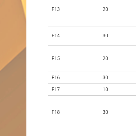
F13
20
F14
30
F15
20
F16
30
F17
10
F18
30