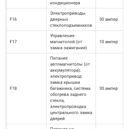
кондиционера
Электроприводы
F16
дверных
30 ампер
стеклоподъемников
Управление
F17
магнитолой (от
10 ампер
замка зажигания)
Питание
автомагнитолы (от
аккумулятора),
электропривод
замка крышки
F18
багажника, система
30 ампер
обогрева заднего
стекла,
электропроводка
центрального замка
дверей
Питание на