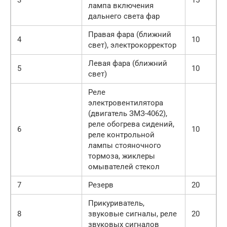
3
15
лампа включения
дальнего света фар
Правая фара (ближний
4
10
свет), электрокорректор
Левая фара (ближний
5
10
свет)
Реле
электровентилятора
(двигатель ЗМЗ-4062),
реле обогрева сидений,
6
10
реле контрольной
лампы стояночного
тормоза, жиклеры
омывателей стекол
7
Резерв
20
Прикуриватель,
8
звуковые сигналы, реле
20
звуковых сигналов