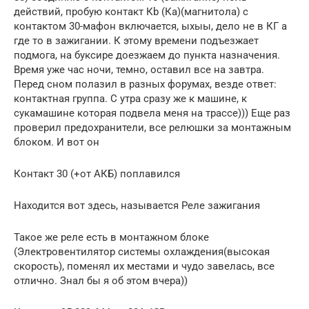
действий, пробую контакт Кb (Кa)(магнитола) с
контактом 30-мафон включается, ыхыы, дело не в КГ а
где то в зажигании. К этому времени подъезжает
подмога, на буксире доезжаем до пункта назначения.
Время уже час ночи, темно, оставил все на завтра.
Перед сном полазил в разных форумах, везде ответ:
контактная группа. С утра сразу же к машине, к
сукамашине которая подвела меня на трассе))) Еще раз
проверил предохранители, все релюшки за монтажным
блоком. И вот он
Контакт 30 (+от АКБ) поплавился
Находится вот здесь, называется Реле зажигания
Такое же реле есть в монтажном блоке
(Электровентилятор системы охлаждения(высокая
скорость), поменял их местами и чудо завелась, все
отлично. Знал бы я об этом вчера))