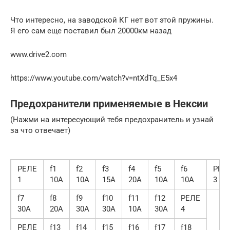
Что интересно, на заводской КГ нет вот этой пружины.
Я его сам еще поставил был 20000км назад
www.drive2.com
https://www.youtube.com/watch?v=ntXdTq_E5x4
Предохранители применяемые в Нексии
(Нажми на интересующий тебя предохранитель и узнай
за что отвечает)
РЕЛЕ
f1
f2
f3
f4
f5
f6
РЕЛ
1
10А
10А
15А
20А
10А
10А
3
f7
f8
f9
f10
f11
f12
РЕЛЕ
30А
20А
30А
30А
10А
30А
4
РЕЛЕ
f13
f14
f15
f16
f17
f18