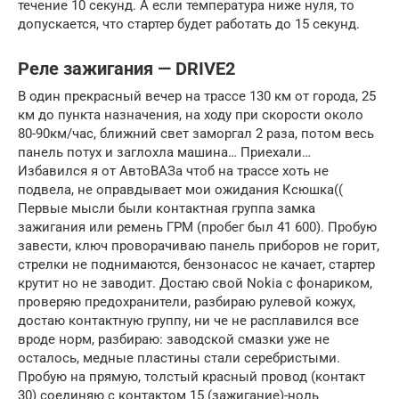
течение 10 секунд. А если температура ниже нуля, то
допускается, что стартер будет работать до 15 секунд.
Реле зажигания — DRIVE2
В один прекрасный вечер на трассе 130 км от города, 25
км до пункта назначения, на ходу при скорости около
80-90км/час, ближний свет заморгал 2 раза, потом весь
панель потух и заглохла машина… Приехали…
Избавился я от АвтоВАЗа чтоб на трассе хоть не
подвела, не оправдывает мои ожидания Ксюшка((
Первые мысли были контактная группа замка
зажигания или ремень ГРМ (пробег был 41 600). Пробую
завести, ключ проворачиваю панель приборов не горит,
стрелки не поднимаются, бензонасос не качает, стартер
крутит но не заводит. Достаю свой Nokia с фонариком,
проверяю предохранители, разбираю рулевой кожух,
достаю контактную группу, ни че не расплавился все
вроде норм, разбираю: заводской смазки уже не
осталось, медные пластины стали серебристыми.
Пробую на прямую, толстый красный провод (контакт
30) соединяю с контактом 15 (зажигание)-ноль