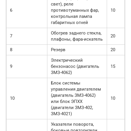
свет), реле
6
противотуманных фар,
10
контрольная лампа
габаритных огней
Обогрев заднего стекла,
7
20
плафоны, фара-искатель
8
Резерв
20
Электрический
9
бензонасос (двигатель
15
ЗМЗ-4062)
Блок системы
управления двигателем
(двигатель ЗМЗ-4062)
10
10
или блок ЭПХХ
(двигатели ЗМЗ-402,
ЗМЗ-4021)
Указатели поворота,
боковые повторители,