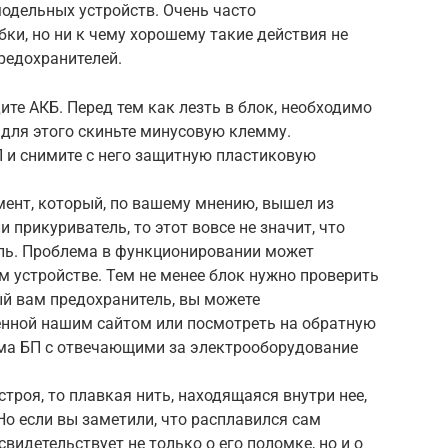
одельных устройств. Очень часто
и, но ни к чему хорошему такие действия не
предохранителей.
те АКБ. Перед тем как лезть в блок, необходимо
для этого скиньте минусовую клемму.
П и снимите с него защитную пластиковую
мент, который, по вашему мнению, вышел из
ли прикуриватель, то этот вовсе не значит, что
ль. Проблема в функционировании может
 устройстве. Тем не менее блок нужно проверить
ый вам предохранитель, вы можете
енной нашим сайтом или посмотреть на обратную
ема БП с отвечающими за электрооборудование
троя, то плавкая нить, находящаяся внутри нее,
Но если вы заметили, что расплавился сам
свидетельствует не только о его поломке, но и о