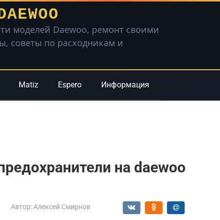
DAEWOO
ти моделей Daewoo, ремонт своими
вы, советы по расходникам и
Matiz
Espero
Информация
 предохранители на daewoo
Автор:
Алексей Смирнов