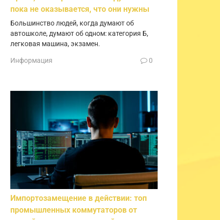
пока не оказывается, что они нужны
Большинство людей, когда думают об
автошколе, думают об одном: категория Б,
легковая машина, экзамен.
Информация
0
Импортозамещение в действии: топ
промышленных коммутаторов от