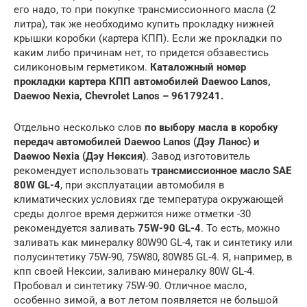
его надо, то при покупке трансмиссионного масла (2
литра), так же необходимо купить прокладку нижней
крышки коробки (картера КПП). Если же прокладки по
каким либо причинам нет, то придется обзавестись
силиконовым герметиком.
Каталожный номер
прокладки картера КПП автомобилей Daewoo Lanos,
Daewoo Nexia, Chevrolet Lanos – 96179241.
Отдельно несколько слов
по выбору масла в коробку
передач автомобилей Daewoo Lanos (Дэу Ланос) и
Daewoo Nexia (Дэу Нексия)
. Завод изготовитель
рекомендует использовать
трансмиссионное масло SAE
80W GL-4
, при эксплуатации автомобиля в
климатических условиях где температура окружающей
среды долгое время держится ниже отметки -30
рекомендуется заливать
75W-90 GL-4
. То есть, можно
заливать как минералку 80W90 GL-4, так и синтетику или
полусинтетику 75W-90, 75W80, 80W85 GL-4. Я, например, в
кпп своей Нексии, заливаю минералку 80W GL-4.
Пробовал и синтетику 75W-90. Отличное масло,
особенно зимой, а вот летом появляется не большой