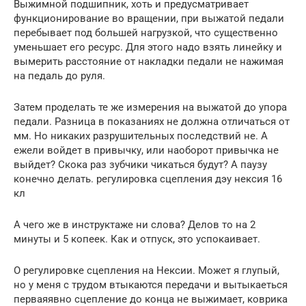
Выжимной подшипник, хоть и предусматривает
функционирование во вращении, при выжатой педали
перебывает под большей нагрузкой, что существенно
уменьшает его ресурс. Для этого надо взять линейку и
вымерить расстояние от накладки педали не нажимая
на педаль до руля.
Затем проделать те же измерения на выжатой до упора
педали. Разница в показаниях не должна отличаться от
мм. Но никаких разрушительных последствий не. А
ежели войдет в привычку, или наоборот привычка не
выйдет? Скока раз зубчики чикаться будут? А паузу
конечно делать. регулировка сцепления дэу нексия 16
кл
А чего же в инструктаже ни слова? Делов то на 2
минуты и 5 копеек. Как и отпуск, это успокаивает.
О регулировке сцепления на Нексии. Может я глупый,
но у меня с трудом втыкаются передачи и вытыкаеться
перваяявно сцепление до конца не выжимает, коврика