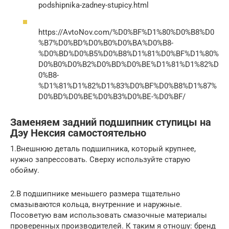
podshipnika-zadney-stupicy.html
https://AvtoNov.com/%D0%BF%D1%80%D0%B8%D0
%B7%D0%BD%D0%B0%D0%BA%D0%B8-
%D0%BD%D0%B5%D0%B8%D1%81%D0%BF%D1%80%
D0%B0%D0%B2%D0%BD%D0%BE%D1%81%D1%82%D
0%B8-
%D1%81%D1%82%D1%83%D0%BF%D0%B8%D1%87%
D0%BD%D0%BE%D0%B3%D0%BE-%D0%BF/
Заменяем задний подшипник ступицы на
Дэу Нексия самостоятельно
1.Внешнюю деталь подшипника, который крупнее,
нужно запрессовать. Сверху используйте старую
обойму.
2.В подшипнике меньшего размера тщательно
смазываются кольца, внутренние и наружные.
Посоветую вам использовать смазочные материалы
проверенных производителей. К таким я отношу: бренд