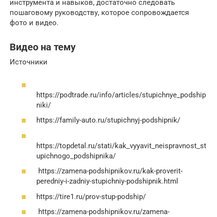
инструмента и навыков, достаточно следовать
пошаговому руководству, которое сопровождается
фото и видео.
Видео на тему
Источники
https://podtrade.ru/info/articles/stupichnye_podship
niki/
https://family-auto.ru/stupichnyj-podshipnik/
https://topdetal.ru/stati/kak_vyyavit_neispravnost_st
upichnogo_podshipnika/
https://zamena-podshipnikov.ru/kak-proverit-
peredniy-i-zadniy-stupichniy-podshipnik.html
https://tire1.ru/prov-stup-podship/
https://zamena-podshipnikov.ru/zamena-