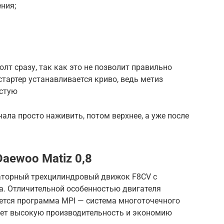
ния;
лт сразу, так как это не позволит правильно
 стартер устанавливается криво, ведь метиз
остую
ала просто наживить, потом верхнее, а уже после
aewoo Matiz 0,8
аторный трехцилиндровый движок F8CV с
а. Отличительной особенностью двигателя
яется программа MPI — система многоточечного
ает высокую производительность и экономию