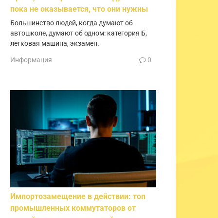
пока не оказывается, что они нужны
Большинство людей, когда думают об
автошколе, думают об одном: категория Б,
легковая машина, экзамен.
Информация
0
Импортозамещение в действии: топ
промышленных коммутаторов от