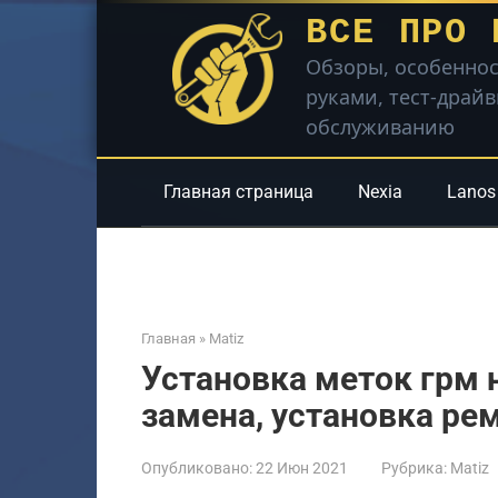
Перейти
ВСЕ ПРО 
к
Обзоры, особеннос
контенту
руками, тест-драй
обслуживанию
Главная страница
Nexia
Lanos
Главная
»
Matiz
Установка меток грм н
замена, установка ре
Опубликовано:
22 Июн 2021
Рубрика:
Matiz