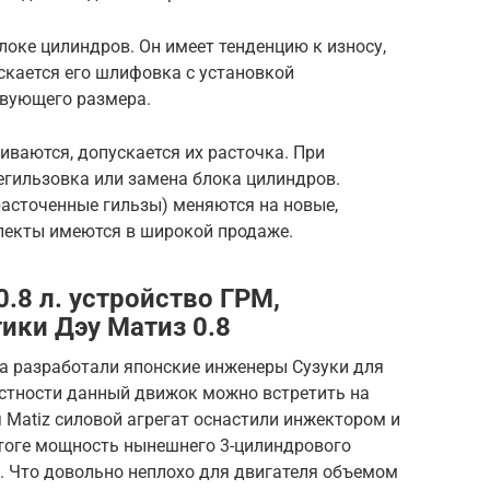
локе цилиндров. Он имеет тенденцию к износу,
скается его шлифовка с установкой
вующего размера.
ваются, допускается их расточка. При
егильзовка или замена блока цилиндров.
расточенные гильзы) меняются на новые,
лекты имеются в широкой продаже.
0.8 л. устройство ГРМ,
ики Дэу Матиз 0.8
ра разработали японские инженеры Сузуки для
астности данный движок можно встретить на
ля Matiz силовой агрегат оснастили инжектором и
итоге мощность нынешнего 3-цилиндрового
с. Что довольно неплохо для двигателя объемом