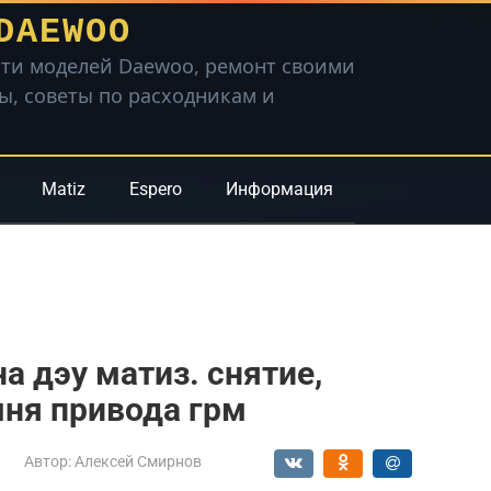
DAEWOO
ти моделей Daewoo, ремонт своими
вы, советы по расходникам и
Matiz
Espero
Информация
а дэу матиз. снятие,
мня привода грм
Автор:
Алексей Смирнов