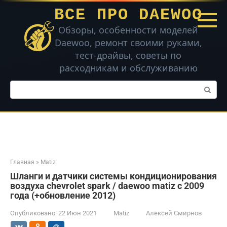
Перейти
ВСЕ ПРО DAEWOO
к
контенту
Обзоры, особенности моделей
Daewoo, ремонт своими руками,
тест-драйвы, советы по
расходникам и обслуживанию
Поиск:
Главная
»
Matiz
Шланги и датчики системы кондиционирования
воздуха chevrolet spark / daewoo matiz с 2009
года (+обновление 2012)
Опубликовано:
22 Июн 2021
Matiz
Алексей Смирнов