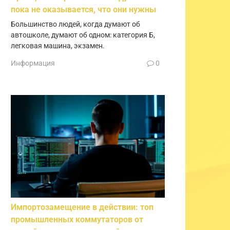
пока не оказывается, что они нужны
Большинство людей, когда думают об
автошколе, думают об одном: категория Б,
легковая машина, экзамен.
Информация
0
Импортозамещение в действии: топ
промышленных коммутаторов от