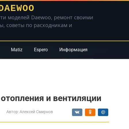
DAEWOO
ти моделей Daewoo, ремонт своими
вы, советы по расходникам и
Matiz
Espero
Информация
отопления и вентиляции
Автор:
Алексей Смирнов