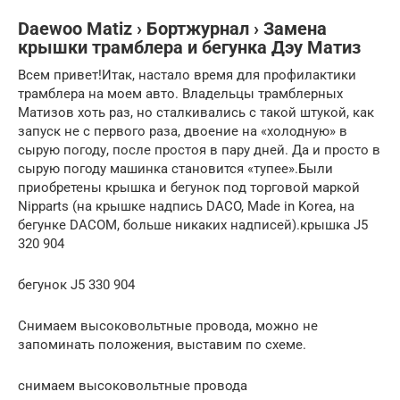
Daewoo Matiz › Бортжурнал › Замена
крышки трамблера и бегунка Дэу Матиз
Всем привет!Итак, настало время для профилактики
трамблера на моем авто. Владельцы трамблерных
Матизов хоть раз, но сталкивались с такой штукой, как
запуск не с первого раза, двоение на «холодную» в
сырую погоду, после простоя в пару дней. Да и просто в
сырую погоду машинка становится «тупее».Были
приобретены крышка и бегунок под торговой маркой
Nipparts (на крышке надпись DACO, Made in Korea, на
бегунке DACOM, больше никаких надписей).крышка J5
320 904
бегунок J5 330 904
Снимаем высоковольтные провода, можно не
запоминать положения, выставим по схеме.
снимаем высоковольтные провода