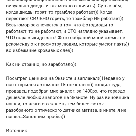
визуально диоды и так можно отличить). Суть в чём,
когда диоды горят, то трамблёр работает)) Когда
перестают СИЛЬНО гореть, то трамблёр НЕ работает))
Весь юмор заключается в том, что фотодиоды то
работают, то не работают, и ЭТО наглядно указывает,
ЧТО пора выкидывать! Фото собраной мной схемы не
рекомендую к просмотру людям, которые умеют паять))
во избежание кровавых слёз))
Как ни странно, но заработало))
Посмтрел ценники на Экзисте и заплакал(( Недавно у
нас открылся автомагаз Пятое колесо)) сходил туда,
продавец подобрал мне аналог, за 1400рэ. что гораздо
дешевле любых аналогов на Экзисте. Ну раз виновника
нашли, то нечго его жалеть, тем более фоток
разобраного оптического датчика матиза, в инете, я не
нашёл…Заполним пробел))
Источник