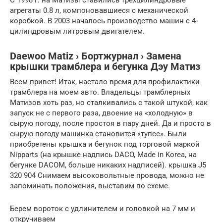
агрегаты 0.8 л, компоновавшиеся с механической
коробкой. В 2003 началось производство машин с 4-
цилиндровым литровым двигателем.
Daewoo Matiz › Бортжурнал › Замена
крышки трамблера и бегунка Дэу Матиз
Всем привет! Итак, настало время для профилактики
трамблера на моем авто. Владельцы трамблерных
Матизов хоть раз, но сталкивались с такой штукой, как
запуск не с первого раза, двоение на «холодную» в
сырую погоду, после простоя в пару дней. Да и просто в
сырую погоду машинка становится «тупее». Были
приобретены крышка и бегунок под торговой маркой
Nipparts (на крышке надпись DACO, Made in Korea, на
бегунке DACOM, больше никаких надписей). крышка J5
320 904 Снимаем высоковольтные провода, можно не
запоминать положения, выставим по схеме.
Берем вороток с удлинителем и головкой на 7 мм и
откручиваем