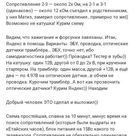
Сопротивление 2-3 — около 2х Ом, на 2-1 и 3-1
(одинаково) — около 12 кОм.съездил к родственникам,
у них Матиз, замерил сопротивление…примерно то же((
Возможно не катушка! Курим схему
Видим, что зажигание и форсунки завязаны. Итак,
Яндекс в помощь Варианты: ЭБУ, проводка, оптические
датчики трамблёра… ЭБУ, точно нет, ибо
самодиагностика работает)) Проводка? Тестер в зубы))
На катушку: один 12В, другой от 0 до 2х В, при кручении
стартером. На трамблёр: один масса, другой +12В, и ещё
два — по 4.97В на оптические датчки…в обчем не
проводка. Курочим трамблёр…А вот как прозвонить
оптические датчики? Курим Яндекс)) Находим
Добрый человек ЭТО сделал и выложил))
Схема простейшая, спаяна за 10 минут, минус время на
поиск сопротивлений (которые были выдраты из
кЕтайских часов), блок питания на 15Вс какого то
телевизора. Сопртивления не обязательно одинаковое,