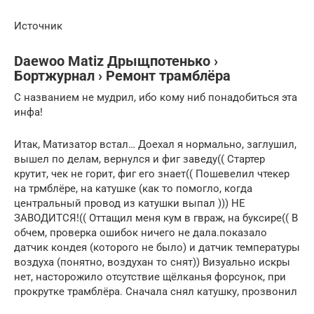
Источник
Daewoo Matiz Дрыщпотенько ›
Бортжурнал › Ремонт трамблёра
С названием не мудрил, ибо кому ниб понадобиться эта
инфа!
Итак, Матизатор встал… Доехал я нормально, заглушил,
вышел по делам, вернулся и фиг заведу(( Стартер
крутит, чек не горит, фиг его знает(( Пошевелил чтекер
на трмблёре, на катушке (как то помогло, когда
центральный провод из катушки выпал ))) НЕ
ЗАВОДИТСЯ!(( Оттащил меня кум в гвраж, на буксире(( В
обчем, проверка ошибок ничего не дала.показало
датчик кондея (которого не было) и датчик температуры
воздуха (понятно, воздухан то снят)) Визуально искры
нет, насторожило отсутствие щёлканья форсунок, при
прокрутке трамблёра. Сначала снял катушку, прозвонил