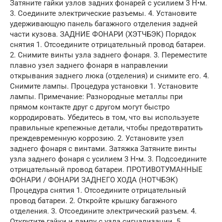
Затяните гайки узлов задних фонарей с усилием 3 Н•м.
3. Соедините электрические разъемы. 4. Установите
удерживающую панель багажного отделения задней
части кузова. ЗАДНИЕ ФОНАРИ (ХЭТЧБЭК) Порядок
снятия 1. Отсоедините отрицательный провод батареи.
2. Снимите винты узла заднего фонаря. 3. Переместите
плавно узел заднего фонаря в направлении
открывания заднего люка (отделения) и снимите его. 4.
Снимите лампы. Процедура установки 1. Установите
лампы. Примечание: Разнородные металлы при
прямом контакте друг с другом могут быстро
корродировать. Убедитесь в том, что вы используете
правильные крепежные детали, чтобы предотвратить
преждевременную коррозию. 2. Установите узел
заднего фонаря с винтами. Затяжка Затяните винты
узла заднего фонаря с усилием 3 Н•м. 3. Подсоедините
отрицательный провод батареи. ПРОТИВОТУМАННЫЕ
ФОНАРИ / ФОНАРИ ЗАДНЕГО ХОДА (НОТЧБЭК)
Процедура снятия 1. Отсоедините отрицательный
провод батареи. 2. Откройте крышку багажного
отделения. 3. Отсоедините электрический разъем. 4.
Открутите гайки и лампу с узла сигнализации. 5.