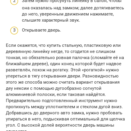
Затем нужно просунуть линейку в салон, чтобы
она оказалась над замком; далее дотягиваетесь
до него, уверенным движением нажимаете,
слышите характерный звук.
Открываете дверь.
Если окажется, что купить стальную, пластиковую или
деревянную линейку негде, то сгодится не слишком
тонкая, но обязательно ровная палочка (сломайте её на
ближайшем дереве), один конец которой будет надвое
разветвлён, похож на рогатку. Этой «рогаткой» нужно
упереться в тягу открывания двери. Разновидностью
этого же способа можно считать вариант открывания
деу нексии с помощью дугообразно согнутой
алюминиевой полоски, если таковая найдётся.
Предварительно подготовленный инструмент нужно
пропихнуть между уплотнителем и стеклом дугой вниз.
Добравшись до дверного авто замка, нужно пробовать
упираться в него, подыскивая оптимальный для щелчка
угол. С высокой долей вероятности дверь машины