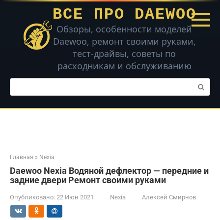
Перейти
ВСЕ ПРО DAEWOO
к
контенту
Обзоры, особенности моделей
Daewoo, ремонт своими руками,
тест-драйвы, советы по
расходникам и обслуживанию
Поиск:
Главная
»
Nexia
Daewoo Nexia Водяной дефлектор — передние и
задние двери Ремонт своими руками
Опубликовано:
22 Июн 2021
Nexia
Алексей Смирнов