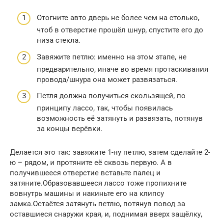
Отогните авто дверь не более чем на столько,
чтоб в отверстие прошёл шнур, спустите его до
низа стекла.
Завяжите петлю: именно на этом этапе, не
предварительно, иначе во время протаскивания
провода/шнура она может развязаться.
Петля должна получиться скользящей, по
принципу лассо, так, чтобы появилась
возможность её затянуть и развязать, потянув
за концы верёвки.
Делается это так: завяжите 1-ну петлю, затем сделайте 2-
ю – рядом, и протяните её сквозь первую. А в
получившееся отверстие вставьте палец и
затяните.Образовавшееся лассо тоже пропихните
вовнутрь машины и накиньте его на клипсу
замка.Остаётся затянуть петлю, потянув повод за
оставшиеся снаружи края, и, поднимая вверх защёлку,