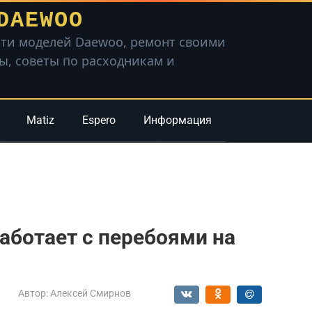
DAEWOO
ти моделей Daewoo, ремонт своими
вы, советы по расходникам и
Matiz
Espero
Информация
работает с перебоями на
Автор:
Алексей Смирнов