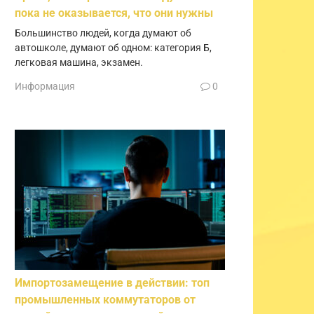
пока не оказывается, что они нужны
Большинство людей, когда думают об
автошколе, думают об одном: категория Б,
легковая машина, экзамен.
Информация
0
Импортозамещение в действии: топ
промышленных коммутаторов от