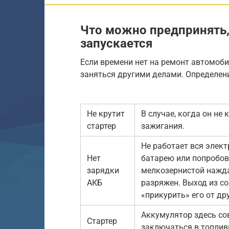
Что можно предпринять,
запускается
Если времени нет на ремонт автомоби
заняться другими делами. Определени
Не крутит
В случае, когда он не
стартер
зажигания.
Не работает вся элек
Нет
батарею или попробо
зарядки
мелкозернистой нажда
АКБ
разряжен. Выход из с
«прикурить» его от др
Аккумулятор здесь со
Стартер
заключаться в топлив