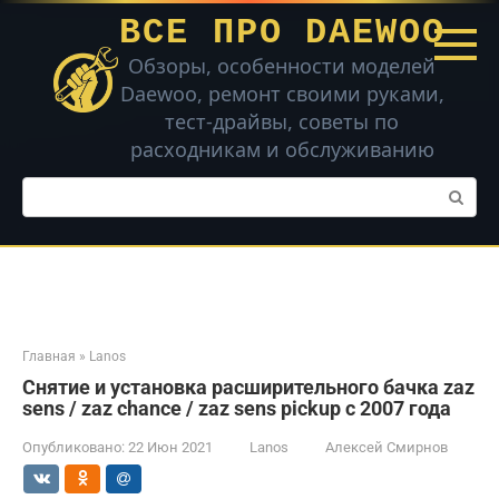
Перейти
ВСЕ ПРО DAEWOO
к
контенту
Обзоры, особенности моделей
Daewoo, ремонт своими руками,
тест-драйвы, советы по
расходникам и обслуживанию
Поиск:
Главная
»
Lanos
Снятие и установка расширительного бачка zaz
sens / zaz chance / zaz sens pickup с 2007 года
Опубликовано:
22 Июн 2021
Lanos
Алексей Смирнов