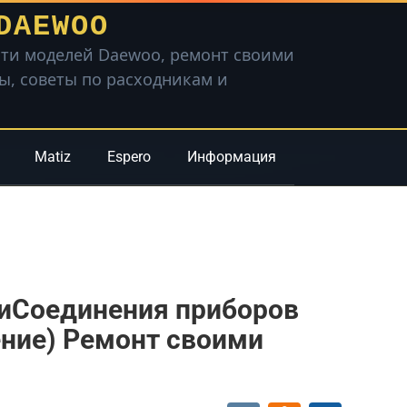
DAEWOO
ти моделей Daewoo, ремонт своими
вы, советы по расходникам и
Matiz
Espero
Информация
3иСоединения приборов
ние) Ремонт своими