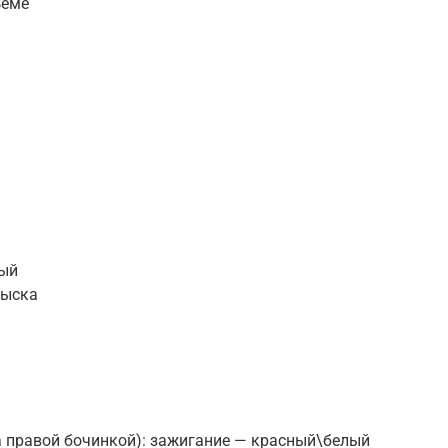
ъёме
ный
рыска
а правой бочинкой): зажигание — красный\белый