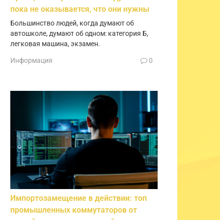
пока не оказывается, что они нужны
Большинство людей, когда думают об
автошколе, думают об одном: категория Б,
легковая машина, экзамен.
Информация
0
Импортозамещение в действии: топ
промышленных коммутаторов от