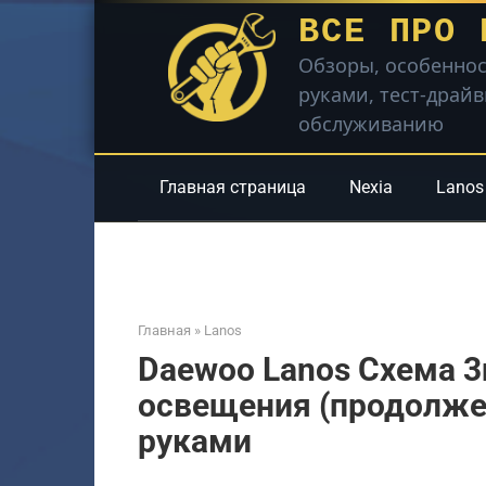
Перейти
ВСЕ ПРО 
к
Обзоры, особеннос
контенту
руками, тест-драй
обслуживанию
Главная страница
Nexia
Lanos
Главная
»
Lanos
Daewoo Lanos Схема 
освещения (продолже
руками