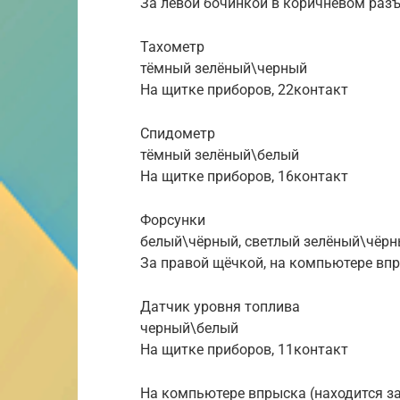
За левой бочинкой в коричневом раз
Тахометр
тёмный зелёный\черный
На щитке приборов, 22контакт
Спидометр
тёмный зелёный\белый
На щитке приборов, 16контакт
Форсунки
белый\чёрный, светлый зелёный\чёр
За правой щёчкой, на компьютере вп
Датчик уровня топлива
черный\белый
На щитке приборов, 11контакт
На компьютере впрыска (находится з