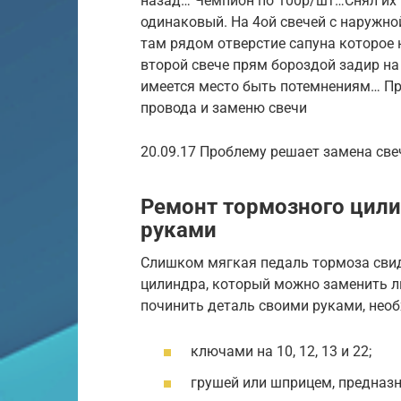
назад… Чемпион по 100р/шт…Снял их 
одинаковый. На 4ой свечей с наружно
там рядом отверстие сапуна которое 
второй свече прям бороздой задир на 
имеется место быть потемнениям… Пр
провода и заменю свечи
20.09.17 Проблему решает замена свеч
Ремонт тормозного цили
руками
Слишком мягкая педаль тормоза свид
цилиндра, который можно заменить л
починить деталь своими руками, необ
ключами на 10, 12, 13 и 22;
грушей или шприцем, предназ