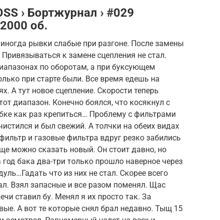
OSS › Бортжурнал › #029
2000 об.
иногда рывки слабые при разгоне. После замены
 Привязываться к замене сцепления не стал.
иапазонах по оборотам, а при буксующем
олько при старте были. Все время едешь на
. А тут новое сцепление. Скорости теперь
тот диапазон. Конечно боялся, что косякнул с
обке как раз крепиться… Проблему с фильтрами
истился и был свежий. А толчки на обеих видах
офильтр и газовые фильтра вдруг резко забились
ще можно сказать новый. Он стоит давно, но
 год бака два-три только прошло наверное через
дуль…Гадать что из них не стал. Скорее всего
ал. Взял запасные и все разом поменял. Щас
ечи ставил бу. Менял я их просто так. За
ые. А вот те которые снял брал недавно. Тыщ 15