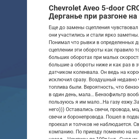
Chevrolet Aveo 5-door CR
Дерганье при разгоне на 
Еще до замены сцепления чувствовал 
они участились и стали ярко заметны.
Понимал что рывки в определенных д
сцеплении эти обороты как правило т
больших оборотах при малых скоростях
большие а обороты ниже и как раз в э
датчиком коленвала. Он ведь на кор
исключил сразу. Воздушный недавно ч
топлива были. Вероятность, что бенз
в один день, мала… Бензофильтр вооб
пользуюсь я им мало…На газу езжу.За
него))) Оставались свечи, провода, мо
свечи и боронепровода. Пошел в подв
проехал и толчков не наблюдается. Св
компанию. По приезду поменяю на нов