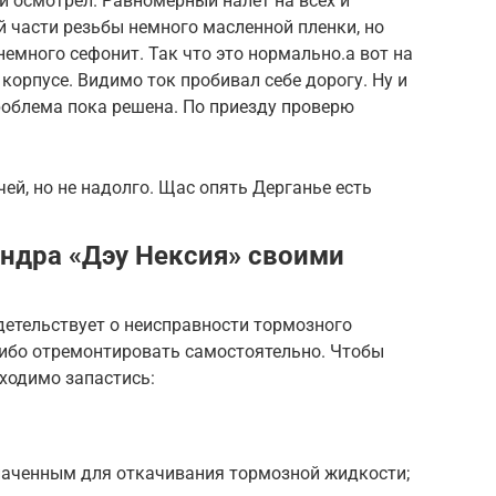
и осмотрел. Равномерный налет на всех и
й части резьбы немного масленной пленки, но
немного сефонит. Так что это нормально.а вот на
корпусе. Видимо ток пробивал себе дорогу. Ну и
облема пока решена. По приезду проверю
ей, но не надолго. Щас опять Дерганье есть
ндра «Дэу Нексия» своими
етельствует о неисправности тормозного
ибо отремонтировать самостоятельно. Чтобы
ходимо запастись:
наченным для откачивания тормозной жидкости;