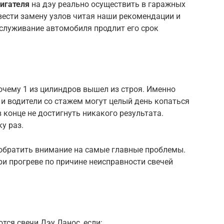
игателя
на дэу реально осуществить в гаражных
вести замену узлов читая наши рекомендации и
бслуживание автомобиля продлит его срок
почему 1 из цилиндров вышел из строя. Именно
и водители со стажем могут целый день копаться
 конце не достигнуть никакого результата.
у раз.
 обратить внимание на самые главные проблемы.
ри прогреве по причине неисправности свечей
тся свечи Дэу Ланос, если: