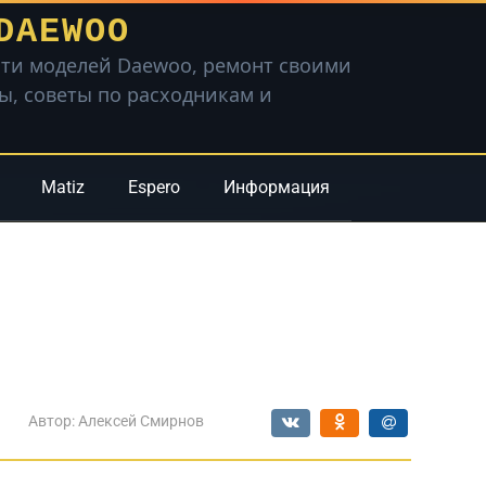
DAEWOO
ти моделей Daewoo, ремонт своими
вы, советы по расходникам и
Matiz
Espero
Информация
Автор:
Алексей Смирнов