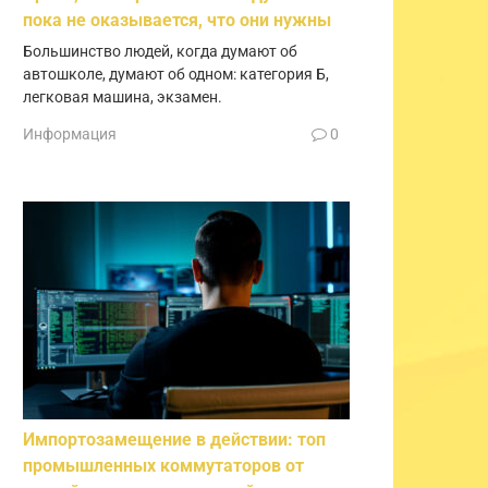
пока не оказывается, что они нужны
Большинство людей, когда думают об
автошколе, думают об одном: категория Б,
легковая машина, экзамен.
Информация
0
Импортозамещение в действии: топ
промышленных коммутаторов от